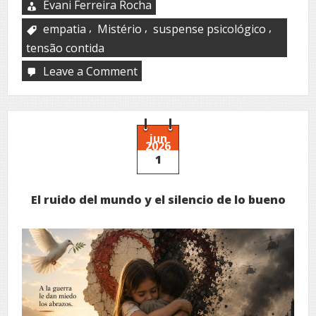
Evani Ferreira Rocha
,
,
,
empatia
Mistério
suspense psicológico
tensão contida
Leave a Comment
on
A
greve
dos
bichos
jun
2026
1
El ruido del mundo y el silencio de lo bueno