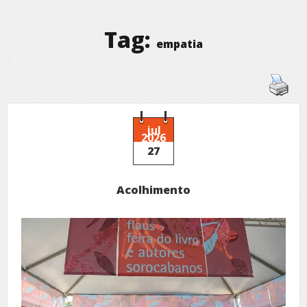
Tag:
empatia
jul
2026
27
Acolhimento