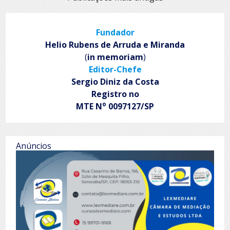
y
por
el
silencio
posts
de
Fundador
lo
Helio Rubens de Arruda e Miranda
bueno
(
in memoriam
)
Editor-Chefe
Sergio Diniz da Costa
Registro no
o
MTE N
0097127/SP
Anúncios