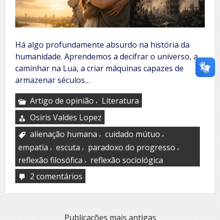
Há algo profundamente absurdo na história da
humanidade. Aprendemos a decifrar o universo, a
caminhar na Lua, a criar máquinas capazes de
armazenar séculos…
,
Artigo de opinião
Literatura
Osiris Valdes Lopez
,
,
alienação humana
cuidado mútuo
,
,
,
empatia
escuta
paradoxo do progresso
,
reflexão filosófica
reflexão sociológica
2 comentários
em
El
ruido
del
mundo
Navegação
Publicações mais antigas