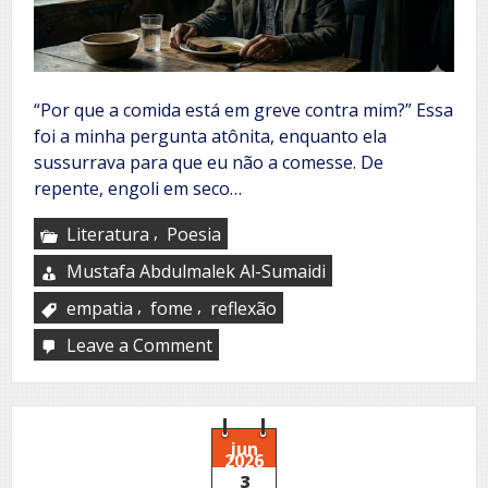
“Por que a comida está em greve contra mim?” Essa
foi a minha pergunta atônita, enquanto ela
sussurrava para que eu não a comesse. De
repente, engoli em seco…
,
Literatura
Poesia
Mustafa Abdulmalek Al-Sumaidi
,
,
empatia
fome
reflexão
Leave a Comment
on
Food
strike
jun
2026
3