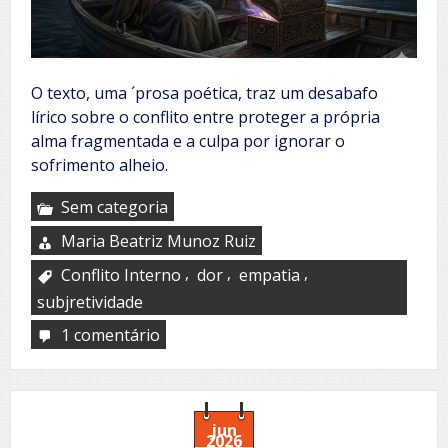
O texto, uma ´prosa poética, traz um desabafo
lírico sobre o conflito entre proteger a própria
alma fragmentada e a culpa por ignorar o
sofrimento alheio.
Sem categoria
Maria Beatriz Munoz Ruiz
,
,
,
Conflito Interno
dor
empatia
subjretividade
1 comentário
em
Ecos
de
las
almas
mudas
jun
2026