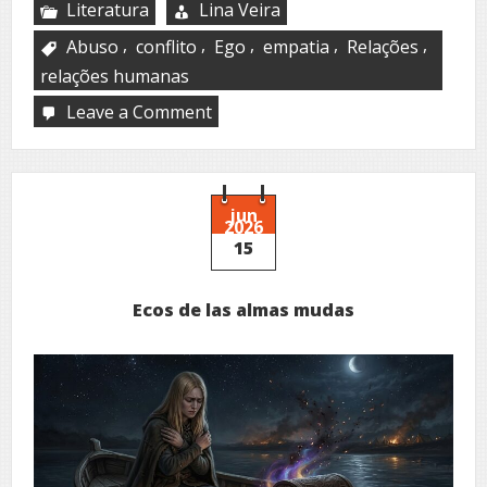
Literatura
Lina Veira
,
,
,
,
,
Abuso
conflito
Ego
empatia
Relações
relações humanas
Leave a Comment
on
Confrontos
jun
2026
15
Ecos de las almas mudas