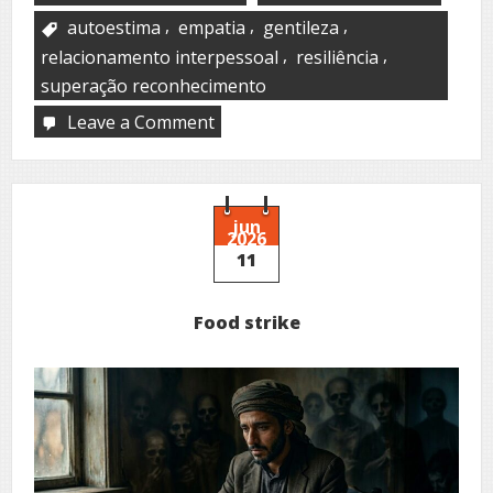
,
,
,
autoestima
empatia
gentileza
,
,
relacionamento interpessoal
resiliência
superação reconhecimento
Leave a Comment
on
Gentilezas
jun
2026
11
Food strike