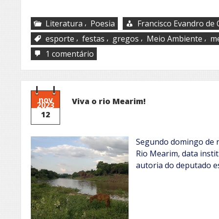
,
Literatura
Poesia
Francisco Evandro de O
,
,
,
,
esporte
festas
gregos
Meio Ambiente
me
em
1 comentário
Cuidando
da
vida
nov
Viva o rio Mearim!
2023
12
Segundo domingo de no
Rio Mearim, data insti
autoria do deputado e