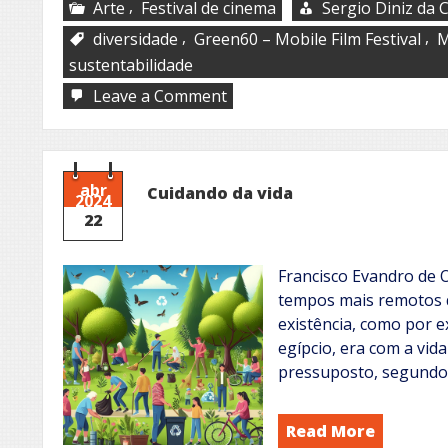
,
Arte
Festival de cinema
Sergio Diniz da 
,
,
diversidade
Green60 – Mobile Film Festival
M
sustentabilidade
on
Leave a Comment
Green60
–
Mobile
Film
Festival
abr
Cuidando da vida
2024
22
Francisco Evandro de O
tempos mais remotos 
existência, como por 
egípcio, era com a vid
pressuposto, segundo
Read More