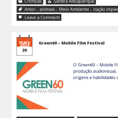
Crônicas
Sandra Albuquerque
,
,
,
Amor
animais
Meio Ambiente
nação impie
on
Leave a Comment
É
o
dito
pelo
não
maio
Green60 – Mobile Film Festival
2024
dito
20
O ’Green60 – Mobile Fil
produção audiovisual,
origens e habilidades