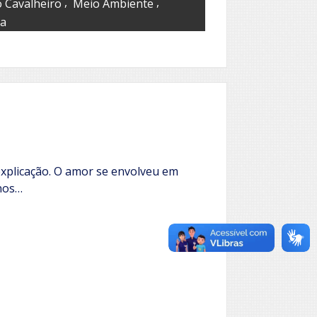
,
,
o Cavalheiro
Meio Ambiente
ba
explicação. O amor se envolveu em
nos…