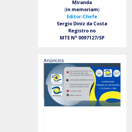
Miranda
(
in memoriam
)
Editor-Chefe
Sergio Diniz da Costa
Registro no
o
MTE N
0097127/SP
Anúncios