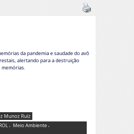
a memórias da pandemia e saudade do avô
restais, alertando para a destruição
e memórias.
iz Munoz Ruiz
,
,
 ROL
Meio Ambiente