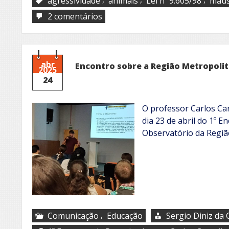
agressividade
animais
Lei nº 9.605/98
maus
em
2 comentários
Os
confinados
abr
Encontro sobre a Região Metropoli
2025
24
O professor Carlos Car
dia 23 de abril do 1º 
Observatório da Regiã
,
Comunicação
Educação
Sergio Diniz da 