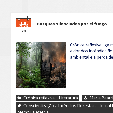
jul
Bosques silenciados por el fuego
2026
28
Crônica reflexiva lig
à dor dos incêndios flo
ambiental e a perda d
,
Crônica reflexiva
Literatura
Maria Beatr
,
,
Conscientização
Incêndios Florestais
Jornal
Memória Afetiva