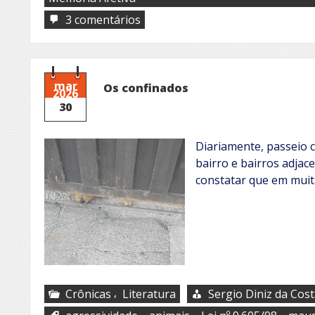
em
3 comentários
Bosques
silenciados
por
el
fuego
mar
Os confinados
2026
30
Diariamente, passeio 
bairro e bairros adjac
constatar que em muit
,
Crônicas
Literatura
Sergio Diniz da Cos
,
,
,