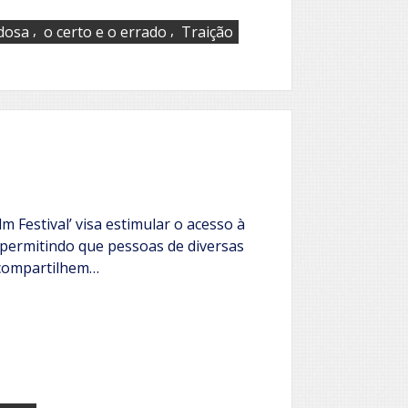
,
,
dosa
o certo e o errado
Traição
m Festival’ visa estimular o acesso à
 permitindo que pessoas de diversas
 compartilhem…