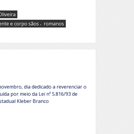
liveira
,
nte e corpo sãos
romanos
vembro, dia dedicado a reverenciar o
tuída por meio da Lei nº 5.816/93 de
stadual Kleber Branco