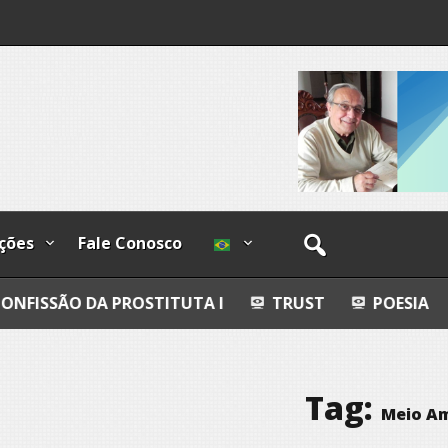
I
lzadas
ções
Fale Conosco
A PROSTITUTA I
TRUST
POESIA
ESFERAS,
Tag:
Meio A