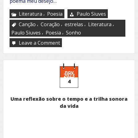
poema meu desejo…
,
Literatura
Poesia
Paulo Siuves
,
,
,
,
Canção
Coração
estrelas
Literatura
,
,
Paulo Siuves
Poesia
Sonho
Leave a Comment
on
Uma
canção
para
você
nov
2023
4
Uma reflexão sobre o tempo e a trilha sonora
da vida