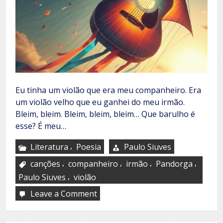
Eu tinha um violão que era meu companheiro. Era
um violão velho que eu ganhei do meu irmão.
Bleim, bleim. Bleim, bleim, bleim… Que barulho é
esse? É meu…
,
Literatura
Poesia
Paulo Siuves
,
,
,
,
canções
companheiro
irmão
Pandorga
,
Paulo Siuves
violão
Leave a Comment
on
Pandorga