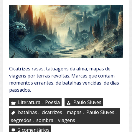
Cicatrizes rasas, tatuagens da alma, mapas de
viagens por terras revoltas. Marcas que contam
momentos errantes, de batalhas vencidas, de dias
passados.
,
Literatura
Poesia
Paulo Siuves
,
,
,
,
batalhas
cicatrizes
mapas
Paulo Siuves
,
,
segredos
sombra
viagens
2 comentários
em