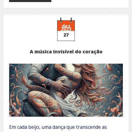
Marcas
de
outrora
dez
2023
27
A música invisível do coração
Em cada beijo, uma dança que transcende as