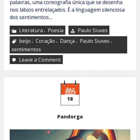
palavras, uma coreografia única que se desenha
nos lábios entrelaçados. É a linguagem silenciosa
dos sentimentos…
,
Literatura
Poesia
Paulo Siuves
,
,
,
,
beijo
Coração
Dança
Paulo Siuves
sentimentos
Leave a Comment
on
A
música
invisível
do
coração
dez
2023
18
Pandorga