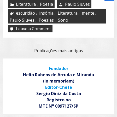
,
Literatura
Poesia
Paulo Siuves
,
,
,
,
escuridão
insônia
Literatura
mente
,
,
Paulo Siuves
Poesias
Sono
Leave a Comment
on
Voo
ao
sabor
da
Navegação
Publicações mais antigas
insônia
por
posts
Fundador
Helio Rubens de Arruda e Miranda
(
in memoriam
)
Editor-Chefe
Sergio Diniz da Costa
Registro no
o
MTE N
0097127/SP