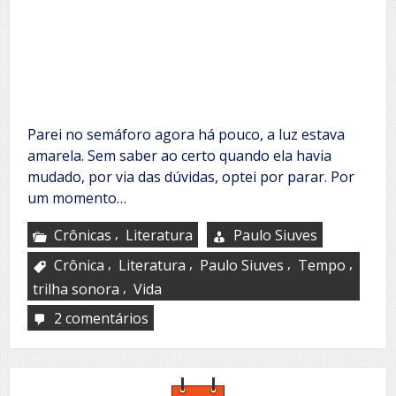
Parei no semáforo agora há pouco, a luz estava
amarela. Sem saber ao certo quando ela havia
mudado, por via das dúvidas, optei por parar. Por
um momento…
,
Crônicas
Literatura
Paulo Siuves
,
,
,
,
Crônica
Literatura
Paulo Siuves
Tempo
,
trilha sonora
Vida
2 comentários
em
Uma
reflexão
sobre
o