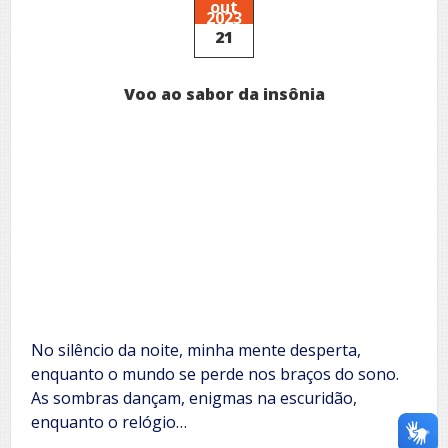
tempo
out
2023
e
21
a
trilha
sonora
Voo ao sabor da insônia
da
vida
No silêncio da noite, minha mente desperta,
enquanto o mundo se perde nos braços do sono.
As sombras dançam, enigmas na escuridão,
enquanto o relógio…