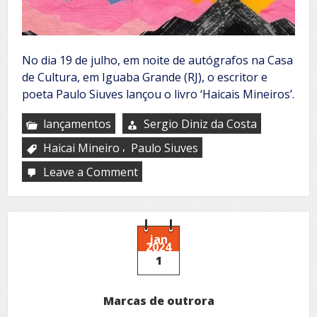
No dia 19 de julho, em noite de autógrafos na Casa
de Cultura, em Iguaba Grande (RJ), o escritor e
poeta Paulo Siuves lançou o livro ‘Haicais Mineiros’.
lançamentos
Sergio Diniz da Costa
,
Haicai Mineiro
Paulo Siuves
Leave a Comment
on
Haicais
Mineiros,
de
Paulo
Siuves
jan
2024
1
Marcas de outrora