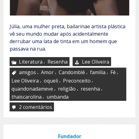
Júlia, uma mulher preta, bailarinae artista plástica
vê seu mundo mudar após acidentalmente
derrubar uma lata de tinta em um homem que
passava na rua.
,
Literatura
Resenha
Lee Oliveira
,
,
,
,
,
amigos
Amor
Candomblé
familia
Fé
,
,
,
Lee Oliveira
oqueli
Preconceito
,
,
,
quandonadameve
religião
resenha
,
thaiscarolina
umbanda
2 comentários
em
Quando
nada
me
vê
Fundador