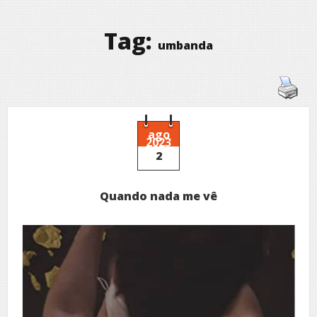
Tag:
umbanda
ago
2023
2
Quando nada me vê