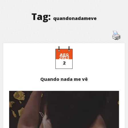
Tag:
quandonadameve
ago
2023
2
Quando nada me vê