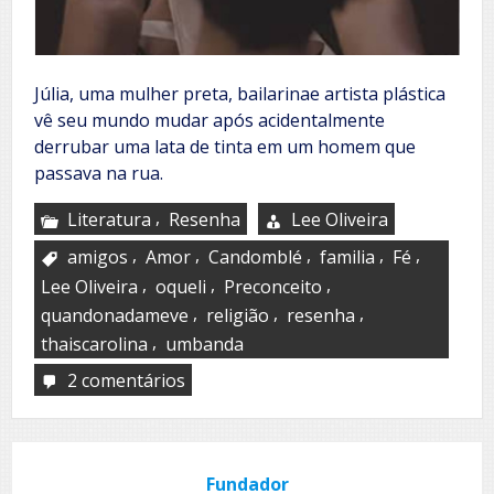
Júlia, uma mulher preta, bailarinae artista plástica
vê seu mundo mudar após acidentalmente
derrubar uma lata de tinta em um homem que
passava na rua.
,
Literatura
Resenha
Lee Oliveira
,
,
,
,
,
amigos
Amor
Candomblé
familia
Fé
,
,
,
Lee Oliveira
oqueli
Preconceito
,
,
,
quandonadameve
religião
resenha
,
thaiscarolina
umbanda
2 comentários
em
Quando
nada
me
vê
Fundador