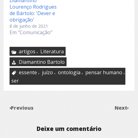
Diamantino
Lourenço Rodrigues
de Bártolo: 'Dever e
obrigação'
8 de junho de 2021
Em "Comunicação"
,
artigos
Literatura
Diamantino Bartolo
,
,
,
,
essente
juízo
ontologia
pensar humano
ser
Previous
Next
Deixe um comentário