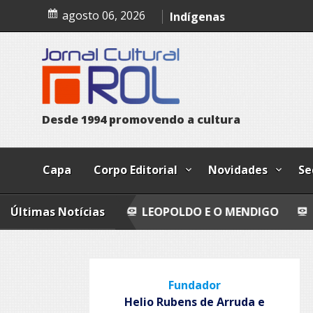
Skip
Dia Internacional dos Pov
agosto 06, 2026
to
content
Indígenas
Bailando
Todo azul
D
e
s
d
e
1
9
9
4
p
r
o
m
o
v
e
n
d
o
a
c
u
l
t
u
r
a
Capa
Corpo Editorial
Novidades
Se
AFIO
Últimas Notícias
LEOPOLDO E O MENDIGO
DIA INTERNACI
Fundador
Helio Rubens de Arruda e