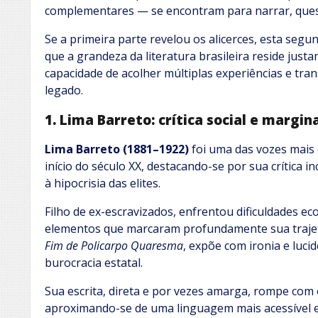
complementares — se encontram para narrar, questi
Se a primeira parte revelou os alicerces, esta seg
que a grandeza da literatura brasileira reside jus
capacidade de acolher múltiplas experiências e tr
legado.
1. Lima Barreto: crítica social e margi
Lima Barreto (1881–1922)
foi uma das vozes mais 
início do século XX, destacando-se por sua crítica in
à hipocrisia das elites.
Filho de ex-escravizados, enfrentou dificuldades ec
elementos que marcaram profundamente sua trajet
Fim de Policarpo Quaresma
, expõe com ironia e luci
burocracia estatal.
Sua escrita, direta e por vezes amarga, rompe com
aproximando-se de uma linguagem mais acessível e r