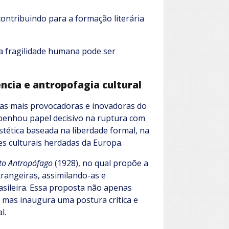
contribuindo para a formação literária
 fragilidade humana pode ser
ência e antropofagia cultural
ras mais provocadoras e inovadoras do
mpenhou papel decisivo na ruptura com
stética baseada na liberdade formal, na
es culturais herdadas da Europa.
to Antropófago
(1928), no qual propõe a
trangeiras, assimilando-as e
ileira. Essa proposta não apenas
, mas inaugura uma postura crítica e
l.