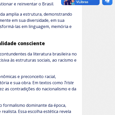
onar e reinventar o Brasil.
unda amplia a estrutura, demonstrando
tamente em sua diversidade, em sua
ansformá-las em linguagem, memória e
nalidade consciente
contundentes da literatura brasileira no
cisiva às estruturas sociais, ao racismo e
onômicas e preconceito racial,
ória e sua obra. Em textos como
Triste
dez as contradições do nacionalismo e da
 o formalismo dominante da época,
ealista. Essa escolha estética revela