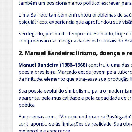
também um posicionamento político: escrever para 
Lima Barreto também enfrentou problemas de saúde
psiquiátricos, experiência que aprofundou sua visão
Seu legado, por muito tempo subestimado, hoje é
compreensão das desigualdades estruturais do Brasi
2. Manuel Bandeira: lirismo, doença e 
Manuel Bandeira (1886–1968)
construiu uma das 
poesia brasileira. Marcado desde jovem pela tuberc
da finitude, elemento que atravessa sua produção li
Sua poesia evolui do simbolismo para o modernismo
aparente, pela musicalidade e pela capacidade de t
poética.
Em poemas como “Vou-me embora pra Pasárgada”, c
contrapondo-se às limitações da realidade. Sua ob
melancolia e esperança.