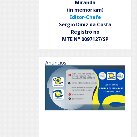
Miranda
(
in memoriam
)
Editor-Chefe
Sergio Diniz da Costa
Registro no
o
MTE N
0097127/SP
Anúncios