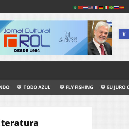
Abrir a 
 AZUL
FLY FISHING
EU JURO QUE VI!
EPI
iteratura