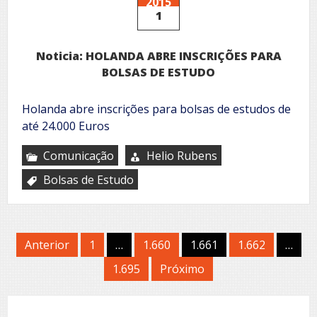
2015
1
Noticia: HOLANDA ABRE INSCRIÇÕES PARA
BOLSAS DE ESTUDO
Holanda abre inscrições para bolsas de estudos de
até 24.000 Euros
Comunicação
Helio Rubens
Bolsas de Estudo
Paginação
Anterior
1
…
1.660
1.661
1.662
…
de
1.695
Próximo
posts