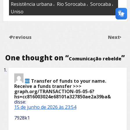
,
,
,
Resistência urbana
Rio Sorocaba
Sorocaba
Uniso
Previous
Next
One thought on “
”
Comunicação rebelde
Transfer of funds to your name.
Receive a funds transfer >>>
graph.org/TRANSACTION-05-05-6?
hs=cc816003024e68101a327850ae2a39ba&
disse:
15 de junho de 2026 às 23:54
7928k1