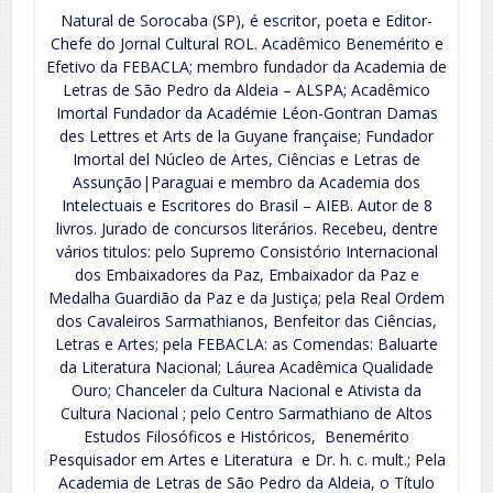
Natural de Sorocaba (SP), é escritor, poeta e Editor-
Chefe do Jornal Cultural ROL. Acadêmico Benemérito e
Efetivo da FEBACLA; membro fundador da Academia de
Letras de São Pedro da Aldeia – ALSPA; Acadêmico
Imortal Fundador da Académie Léon-Gontran Damas
des Lettres et Arts de la Guyane française; Fundador
Imortal del Núcleo de Artes, Ciências e Letras de
Assunção|Paraguai e membro da Academia dos
Intelectuais e Escritores do Brasil – AIEB. Autor de 8
livros. Jurado de concursos literários. Recebeu, dentre
vários titulos: pelo Supremo Consistório Internacional
dos Embaixadores da Paz, Embaixador da Paz e
Medalha Guardião da Paz e da Justiça; pela Real Ordem
dos Cavaleiros Sarmathianos, Benfeitor das Ciências,
Letras e Artes; pela FEBACLA: as Comendas: Baluarte
da Literatura Nacional; Láurea Acadêmica Qualidade
Ouro; Chanceler da Cultura Nacional e Ativista da
Cultura Nacional ; pelo Centro Sarmathiano de Altos
Estudos Filosóficos e Históricos, Benemérito
Pesquisador em Artes e Literatura e Dr. h. c. mult.; Pela
Academia de Letras de São Pedro da Aldeia, o Título