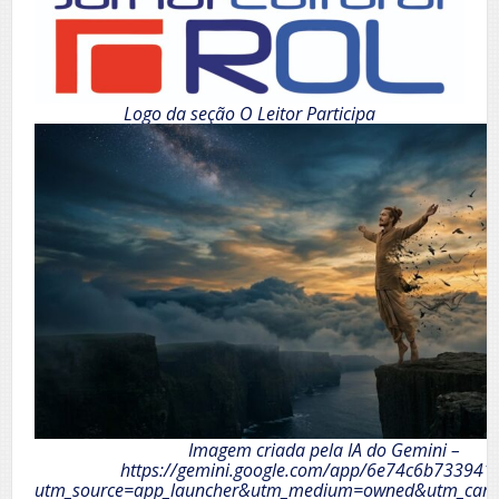
Logo da seção O Leitor Participa
Imagem criada pela IA do Gemini –
https://gemini.google.com/app/6e74c6b733941
utm_source=app_launcher&utm_medium=owned&utm_camp