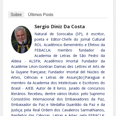
Sobre
Últimos Posts
Sergio Diniz Da Costa
Natural de Sorocaba (SP), é escritor,
poeta e Editor-Chefe do Jornal Cultural
ROL. Acadêmico Benemérito e Efetivo da
FEBACLA; membro fundador da
Academia de Letras de São Pedro da
Aldeia - ALSPA; Acadêmico Imortal Fundador da
Académie Léon-Gontran Damas des Lettres et Arts de
la Guyane française; Fundador Imortal del Núcleo de
Artes, Ciências e Letras de Assunção|Paraguai e
membro da Academia dos Intelectuais e Escritores do
Brasil - AIEB. Autor de 8 livros. Jurado de concursos
literários. Recebeu, dentre vários titulos: pelo Supremo
Consistório Internacional dos Embaixadores da Paz,
Embaixador da Paz e Medalha Guardião da Paz e da
Justiça; pela Real Ordem dos Cavaleiros Sarmathianos,
Benfeitor das Ciências, Letras e Artes; pela FEBACLA: