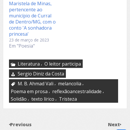
Maristela de Minas,
pertencente ao
município de Curral
de Dentro/MG, com o
conto 'A sonhadora
princesa'
23 de março de 2023
Em "Poesia"
,
Literatura
O leitor participa
Sergio Diniz da Costa
,
,
M. B. Ahmad Vali
melancolia
,
,
Poema em prosa
reflexãoancestralidade
,
,
Solidão
texto lírico
Tristeza
Previous
Next