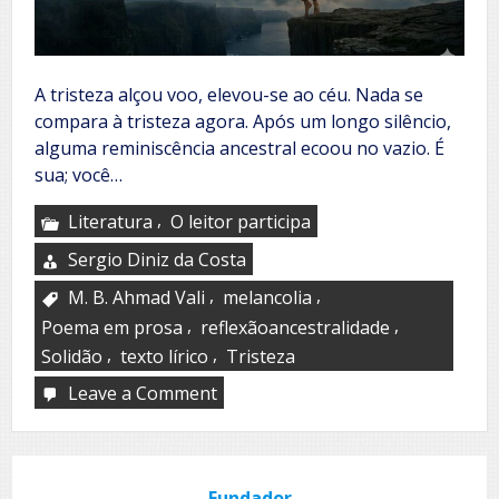
A tristeza alçou voo, elevou-se ao céu. Nada se
compara à tristeza agora. Após um longo silêncio,
alguma reminiscência ancestral ecoou no vazio. É
sua; você…
,
Literatura
O leitor participa
Sergio Diniz da Costa
,
,
M. B. Ahmad Vali
melancolia
,
,
Poema em prosa
reflexãoancestralidade
,
,
Solidão
texto lírico
Tristeza
Leave a Comment
on
Surge
of
the
sorrow
Fundador