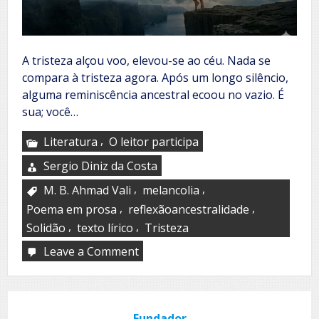
A tristeza alçou voo, elevou-se ao céu. Nada se
compara à tristeza agora. Após um longo silêncio,
alguma reminiscência ancestral ecoou no vazio. É
sua; você…
,
Literatura
O leitor participa
Sergio Diniz da Costa
,
,
M. B. Ahmad Vali
melancolia
,
,
Poema em prosa
reflexãoancestralidade
,
,
Solidão
texto lírico
Tristeza
Leave a Comment
on
Surge
of
the
sorrow
Fundador