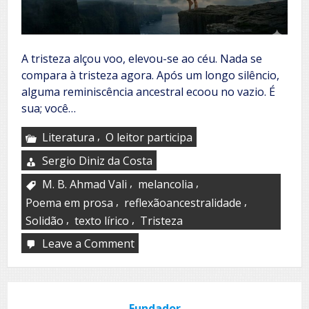
A tristeza alçou voo, elevou-se ao céu. Nada se
compara à tristeza agora. Após um longo silêncio,
alguma reminiscência ancestral ecoou no vazio. É
sua; você…
,
Literatura
O leitor participa
Sergio Diniz da Costa
,
,
M. B. Ahmad Vali
melancolia
,
,
Poema em prosa
reflexãoancestralidade
,
,
Solidão
texto lírico
Tristeza
Leave a Comment
on
Surge
of
the
sorrow
Fundador