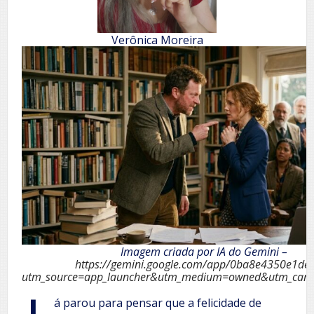
Verônica Moreira
Imagem criada por IA do Gemini –
https://gemini.google.com/app/0ba8e4350e1de
utm_source=app_launcher&utm_medium=owned&utm_camp
á parou para pensar que a felicidade de