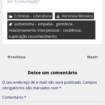
Em "Comunicação"
,
Crônicas
Literatura
Veronica Moreira
,
,
,
autoestima
empatia
gentileza
,
,
relacionamento interpessoal
resiliência
superação reconhecimento
Previous
Next
Deixe um comentário
O seu endereço de e-mail não será publicado.
Campos
obrigatórios são marcados com
*
Comentário
*