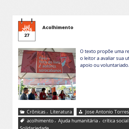
jul
Acolhimento
2026
27
O texto propõe uma re
o leitor a avaliar sua u
apoio ou voluntariado.
,
Crônicas
Literatura
Jose Antonio Torres
,
,
acolhimento
Ajuda humanitária
crítica social
Solidariedade