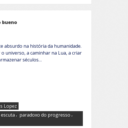
greve
dos
bichos
lo bueno
e absurdo na história da humanidade.
o universo, a caminhar na Lua, a criar
armazenar séculos…
es Lopez
,
,
escuta
paradoxo do progresso