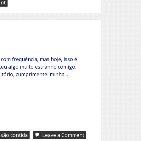
on
ent
Food
strike
com frequência, mas hoje, isso é
eceu algo muito estranho comigo.
ltório, cumprimentei minha…
on
nsão contida
Leave a Comment
A