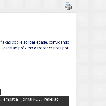
flexão sobre solidariedade, convidando
tilidade ao próximo e trocar críticas por
,
,
,
,
empatia
Jornal ROL
reflexão