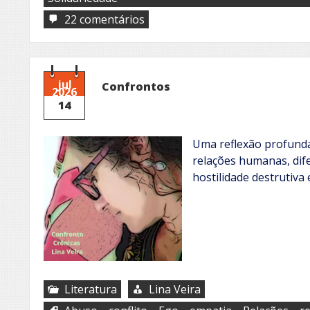
em
22 comentários
Acolhimento
jul
Confrontos
2026
14
Uma reflexão profunda
relações humanas, dif
hostilidade destrutiva
Literatura
Lina Veira
,
,
,
,
,