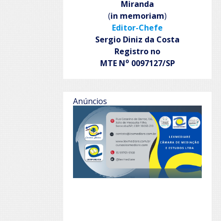
Miranda
(
in memoriam
)
Editor-Chefe
Sergio Diniz da Costa
Registro no
o
MTE N
0097127/SP
Anúncios