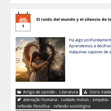
jun
El ruido del mundo y el silencio de 
2026
1
Há algo profundament
Aprendemos a decifrar 
máquinas capazes de 
,
Artigo de opinião
Literatura
Osiris Vald
,
,
,
alienação humana
cuidado mútuo
empatia
,
reflexão filosófica
reflexão sociológica