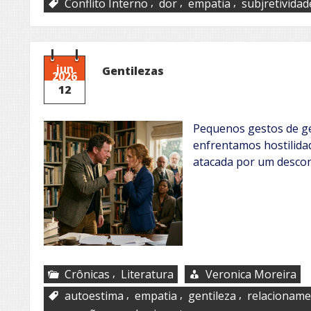
,
,
,
Conflito Interno
dor
empatia
subjretividad
jun
Gentilezas
2026
12
Pequenos gestos de ge
enfrentamos hostilidad
atacada por um desco
,
Crônicas
Literatura
Veronica Moreira
,
,
,
autoestima
empatia
gentileza
relacioname