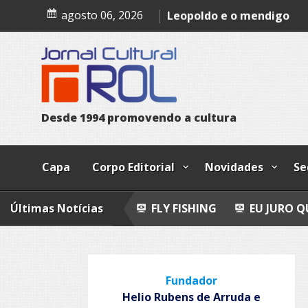
Skip
Epitafio
agosto 06, 2026
to
Leopoldo e o mendigo
content
Dia Internacional dos Pov
Indígenas
D
e
s
d
e
1
9
9
4
p
r
o
m
o
v
e
n
d
o
a
c
u
l
t
u
r
a
Capa
Corpo Editorial
Novidades
Se
-POEMAS
Últimas Notícias
FLY FISHING
EU JURO QUE VI!
EP
Fundador
Helio Rubens de Arruda e