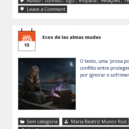
Abuso
conflito
Ego
empatia
Relações
r
on
Leave a Comment
Confrontos
jun
Ecos de las almas mudas
2026
15
O texto, uma ´prosa po
conflito entre protege
por ignorar o sofrimen
Sem categoria
Maria Beatriz Munoz Ruiz