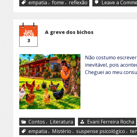
,
,
empatia
fome
reflexão
Leave a Comm
jun
A greve dos bichos
2026
3
Não costumo escrever 
inevitável, pois acont
Cheguei ao meu consu
,
Contos
Literatura
Evani Ferreira Rocha
,
,
,
empatia
Mistério
suspense psicológico
te