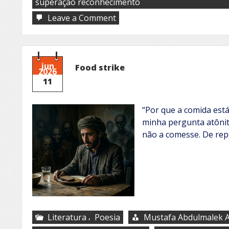
superação reconhecimento
on
Leave a Comment
Gentilezas
jun
Food strike
2026
11
“Por que a comida está
minha pergunta atônit
não a comesse. De rep
,
Literatura
Poesia
Mustafa Abdulmalek A