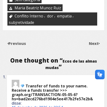
Maria Beatriz Munoz Ruiz
,
,
,
Conflito Interno
dor
empatia
subjretividade
Previous
Next
One thought on “
Ecos de las almas
”
mudas
Transfer of funds to your name.
Receive a funds transfer >>>
graph.org/TRANSACTION-05-05-6?
hs=bad2ecd276bd1904e5ee417b2fe57e2b&
disse: