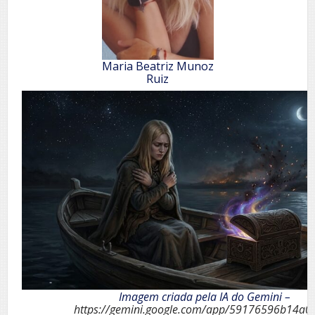
Maria Beatriz Munoz
Ruiz
Imagem criada pela IA do Gemini –
https://gemini.google.com/app/59176596b14a0