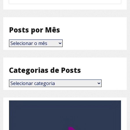
Posts por Mês
Posts
por
Mês
Categorias de Posts
Categorias
de
Posts