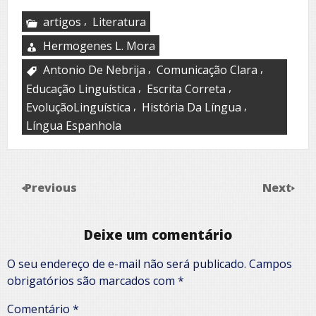
,
artigos
Literatura
Hermogenes L. Mora
,
,
Antonio De Nebrija
Comunicação Clara
,
,
Educação Linguística
Escrita Correta
,
,
EvoluçãoLinguística
História Da Língua
Língua Espanhola
Previous
Next
Deixe um comentário
O seu endereço de e-mail não será publicado.
Campos
obrigatórios são marcados com
*
Comentário
*