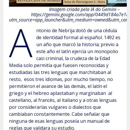
Imagem criada pela IA do Gemini –
https://gemini.google.com/app/0449d184a7e1a
A
utm_source=app_launcher&utm_medium=owned&utm_camp
ntonio de Nebrija dotó de una cédula
de identidad formal al español. 1492 es
un año que marcó la historia; previo a
este año el latín ejercía un monopolio
casi criminal, la crudeza de la Edad
Media solo permitía que fuesen reconocidas y
estudiadas las tres lenguas que marchitaban al
resto, esos tres idiomas, por mucho tiempo, no
permitieron el avance de las demás, el latín el
griego y el hebreo aplastaban y marginaban al
castellano, al francés, al italiano y a otras lenguas
por considerarlas vulgares o dialectos que
cambiaban constantemente. Cabe señalar que
ninguna de esas lenguas poseía un manual de
reglas que validara su estudio.