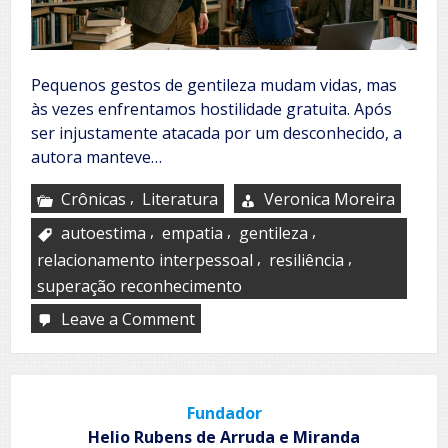
Pequenos gestos de gentileza mudam vidas, mas
às vezes enfrentamos hostilidade gratuita. Após
ser injustamente atacada por um desconhecido, a
autora manteve…
,
Crônicas
Literatura
Veronica Moreira
,
,
,
autoestima
empatia
gentileza
,
,
relacionamento interpessoal
resiliência
superação reconhecimento
Leave a Comment
on
Gentilezas
Fundador
Helio Rubens de Arruda e Miranda