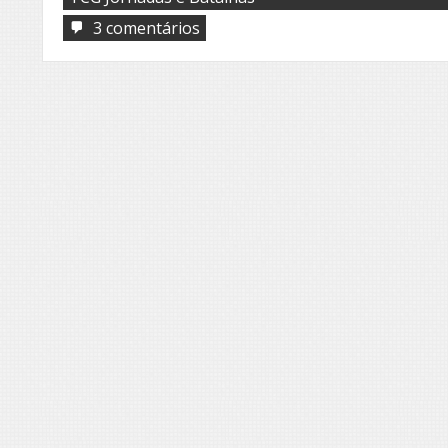
em
3 comentários
TCG
Jornadas
e
Batalhas