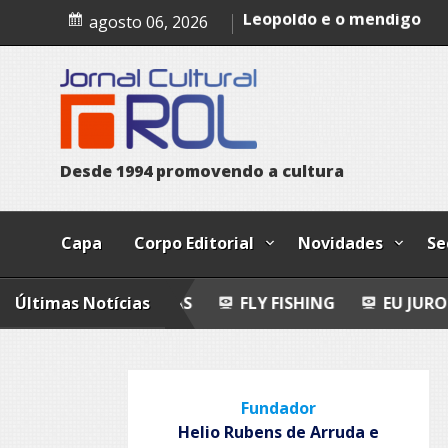
Skip
Epitafio
agosto 06, 2026
to
Leopoldo e o mendigo
content
Dia Internacional dos Pov
Indígenas
D
e
s
d
e
1
9
9
4
p
r
o
m
o
v
e
n
d
o
a
c
u
l
t
u
r
a
Capa
Corpo Editorial
Novidades
Se
O-POEMAS
Últimas Notícias
FLY FISHING
EU JURO QUE VI!
E
Fundador
Helio Rubens de Arruda e