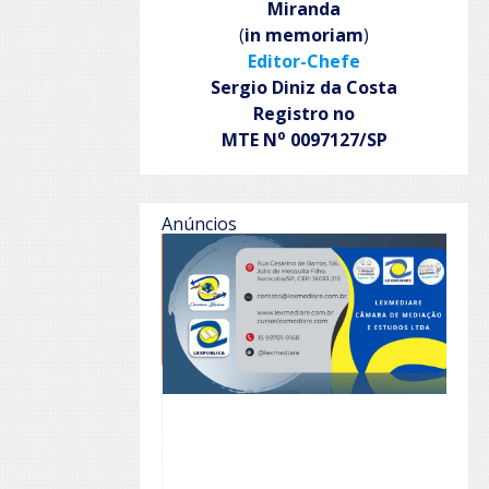
Miranda
(
in memoriam
)
Editor-Chefe
Sergio Diniz da Costa
Registro no
o
MTE N
0097127/SP
Anúncios