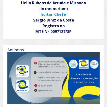
brilham
Helio Rubens de Arruda e Miranda
e
(
in memoriam
)
o
Editor-Chefe
coração
aquece
Sergio Diniz da Costa
Registro no
o
MTE N
0097127/SP
Anúncios