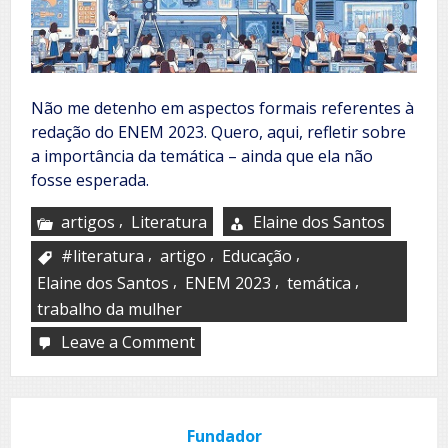
Não me detenho em aspectos formais referentes à
redação do ENEM 2023. Quero, aqui, refletir sobre
a importância da temática – ainda que ela não
fosse esperada.
,
artigos
Literatura
Elaine dos Santos
,
,
,
#literatura
artigo
Educação
,
,
,
Elaine dos Santos
ENEM 2023
temática
trabalho da mulher
Leave a Comment
on
Redação
ENEM/2023:
quando
os
Fundador
olhos