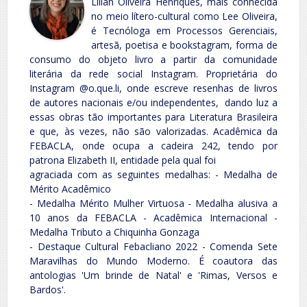
Lílian Oliveira Henriques, mais conhecida
no meio lítero-cultural como Lee Oliveira,
é Tecnóloga em Processos Gerenciais,
artesã, poetisa e bookstagram, forma de
consumo do objeto livro a partir da comunidade
literária da rede social Instagram. Proprietária do
Instagram @o.que.li, onde escreve resenhas de livros
de autores nacionais e/ou independentes, dando luz a
essas obras tão importantes para Literatura Brasileira
e que, às vezes, não são valorizadas. Acadêmica da
FEBACLA, onde ocupa a cadeira 242, tendo por
patrona Elizabeth II, entidade pela qual foi
agraciada com as seguintes medalhas: - Medalha de
Mérito Acadêmico
- Medalha Mérito Mulher Virtuosa - Medalha alusiva a
10 anos da FEBACLA - Acadêmica Internacional -
Medalha Tributo a Chiquinha Gonzaga
- Destaque Cultural Febacliano 2022 - Comenda Sete
Maravilhas do Mundo Moderno. É coautora das
antologias 'Um brinde de Natal' e 'Rimas, Versos e
Bardos'.