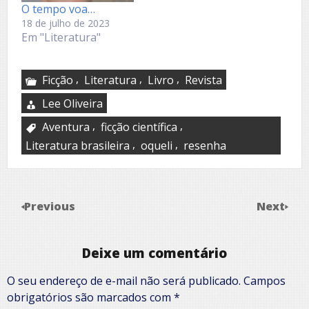
O tempo voa…
18 de julho de 2023
Em "Literatura"
,
,
,
Ficção
Literatura
Livro
Revista
Lee Oliveira
,
,
Aventura
ficção científica
,
,
Literatura brasileira
oqueli
resenha
Previous
Next
Deixe um comentário
O seu endereço de e-mail não será publicado.
Campos
obrigatórios são marcados com
*