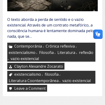
O texto aborda a perda de sentido e o vazio
existencial. Através de um contrato metafórico, a
consciência humana é lentamente dominada pelo
nada, que se…
,
,
Contemporânia
Crônica reflexiva
,
,
,
existencialismo
Filosofia
Literatura
reflexão
,
vazio existencial
Clayton Alexandre Zocarato
,
,
existencialismo
filosofia
,
Literatura Coontemporânea
vazio existencial
Leave a Comment
on
Manual
de
propriedade