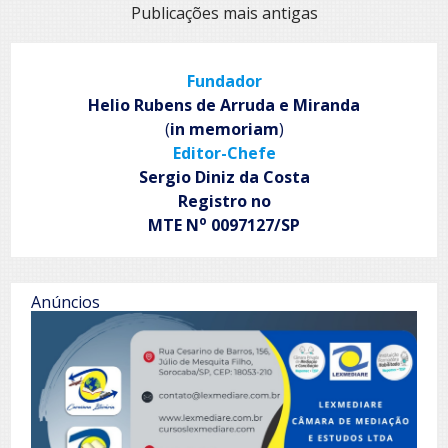
do
Navegação
Publicações mais antigas
nada
por
posts
Fundador
Helio Rubens de Arruda e Miranda
(
in memoriam
)
Editor-Chefe
Sergio Diniz da Costa
Registro no
o
MTE N
0097127/SP
Anúncios