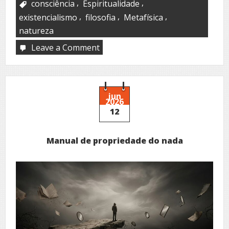
,
,
consciência
Espiritualidade
,
,
,
existencialismo
filosofia
Metafísica
natureza
Leave a Comment
on
Nature
within
jun
2026
12
Manual de propriedade do nada