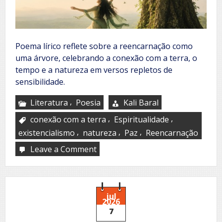
Poema lírico reflete sobre a reencarnação como
uma árvore, celebrando a conexão com a terra, o
tempo e a natureza em versos repletos de
sensibilidade.
,
Literatura
Poesia
Kali Baral
,
,
conexão com a terra
Espiritualidade
,
,
,
existencialismo
natureza
Paz
Reencarnação
Leave a Comment
on
Evergreen
jul
2026
7