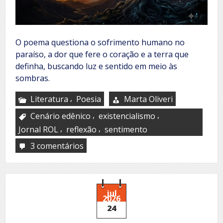
O poema questiona o sofrimento humano no
paraíso, a dor que fere o coração e a terra que
definha, buscando luz e sentido em meio às
sombras.
,
Literatura
Poesia
Marta Oliveri
,
,
Cenário edênico
existencialismo
,
,
Jornal ROL
reflexão
sentimento
3 comentários
em
De
los
tiempos
oscuros
jul
2026
24