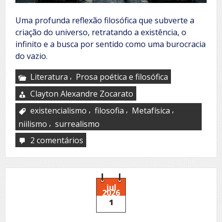
Uma profunda reflexão filosófica que subverte a
criação do universo, retratando a existência, o
infinito e a busca por sentido como uma burocracia
do vazio.
,
Literatura
Prosa poética e filosófica
Clayton Alexandre Zocarato
,
,
,
existencialismo
filosofia
Metafísica
,
niilismo
surrealismo
2 comentários
em
Escritura
pública
do
infinito
jul
2026
1