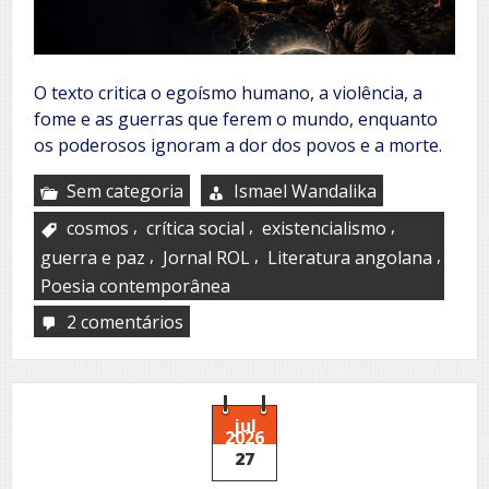
O texto critica o egoísmo humano, a violência, a
fome e as guerras que ferem o mundo, enquanto
os poderosos ignoram a dor dos povos e a morte.
Sem categoria
Ismael Wandalika
,
,
,
cosmos
crítica social
existencialismo
,
,
,
guerra e paz
Jornal ROL
Literatura angolana
Poesia contemporânea
2 comentários
em
Cosmos
jul
2026
27