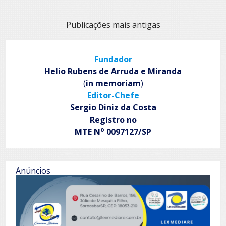
Navegação
Publicações mais antigas
por
posts
Fundador
Helio Rubens de Arruda e Miranda
(
in memoriam
)
Editor-Chefe
Sergio Diniz da Costa
Registro no
o
MTE N
0097127/SP
Anúncios