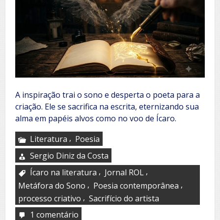
A inspiração trai o sono e desperta o poeta para a
criação. Ele se sacrifica na escrita, eternizando sua
alma em papéis alvos como no voo de Ícaro.
,
Literatura
Poesia
Sergio Diniz da Costa
,
,
Ícaro na literatura
Jornal ROL
,
,
Metáfora do Sono
Poesia contemporânea
,
processo criativo
Sacrifício do artista
1 comentário
em