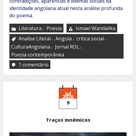
contradições, aparências e dilemas sociais da
identidade angolana atual nesta análise profunda
do poema.
,
Literatura
Poesia
Ismael Wandalika
,
,
,
Analise Literal
Angola
crítica social
,
,
CulturaAngolana
Jornal ROL
Poesia contemporânea
1 comentário
em
O
angolano
hoje
jul
2026
9
Traços mnêmicos