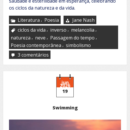
saudade e esterilidade em esperança, celebrando
os ciclos da natureza e da vida.
,
Literatura
Poesia
Jane Nash
,
,
,
ciclos da vida
inverso
melancolia
,
,
,
natureza
neve
Passagem do tempo
,
Poesia contemporânea
simbolismo
3 comentários
em
Snow
geese
jun
2026
19
Swimming