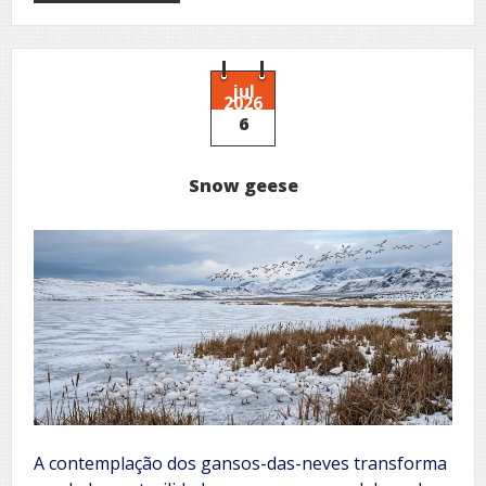
Traços
mnêmicos
jul
2026
6
Snow geese
A contemplação dos gansos-das-neves transforma