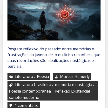
Resgate reflexivo do passado: entre memórias e
frustrações da juventude, o eu-lírico reconhece que
suas recordações são idealizações nostálgicas e
parciais.
,
Literatura
Poesia
Marcus Hemerly
,
,
Literatura brasileira
memória e nostalgia
,
,
Poesia contemporânea
Reflexão Existencial
soneto moderno
1 comentário
em