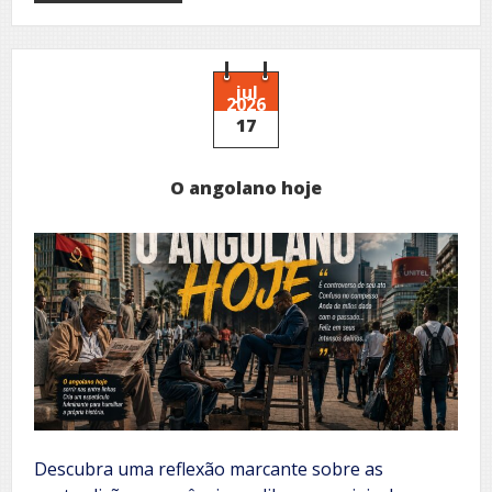
Convite
aos
sonhos
jul
2026
17
O angolano hoje
Descubra uma reflexão marcante sobre as