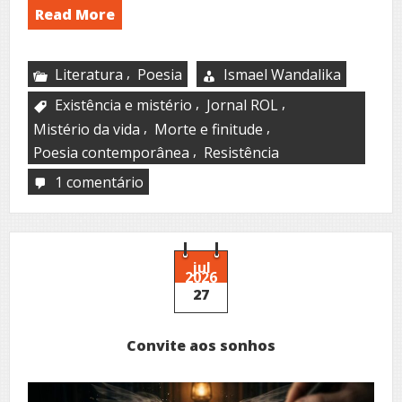
Read More
,
Literatura
Poesia
Ismael Wandalika
,
,
Existência e mistério
Jornal ROL
,
,
Mistério da vida
Morte e finitude
,
Poesia contemporânea
Resistência
1 comentário
em
A
ilusão
do
mistério
jul
2026
27
Convite aos sonhos