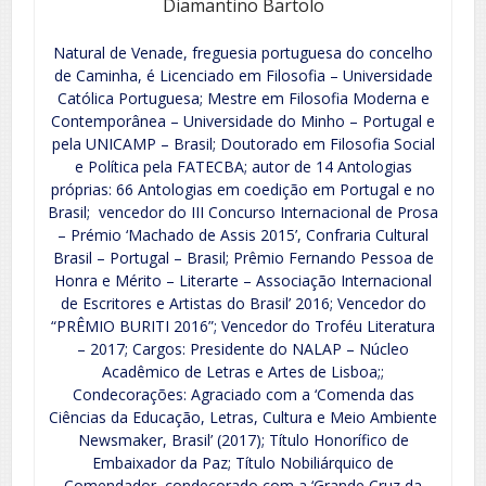
Diamantino Bartolo
Natural de Venade, freguesia portuguesa do concelho
de Caminha, é Licenciado em Filosofia – Universidade
Católica Portuguesa; Mestre em Filosofia Moderna e
Contemporânea – Universidade do Minho – Portugal e
pela UNICAMP – Brasil; Doutorado em Filosofia Social
e Política pela FATECBA; autor de 14 Antologias
próprias: 66 Antologias em coedição em Portugal e no
Brasil; vencedor do III Concurso Internacional de Prosa
– Prémio ‘Machado de Assis 2015’, Confraria Cultural
Brasil – Portugal – Brasil; Prêmio Fernando Pessoa de
Honra e Mérito – Literarte – Associação Internacional
de Escritores e Artistas do Brasil’ 2016; Vencedor do
“PRÊMIO BURITI 2016”; Vencedor do Troféu Literatura
– 2017; Cargos: Presidente do NALAP – Núcleo
Acadêmico de Letras e Artes de Lisboa;;
Condecorações: Agraciado com a ‘Comenda das
Ciências da Educação, Letras, Cultura e Meio Ambiente
Newsmaker, Brasil’ (2017); Título Honorífico de
Embaixador da Paz; Título Nobiliárquico de
Comendador, condecorado com a ‘Grande Cruz da