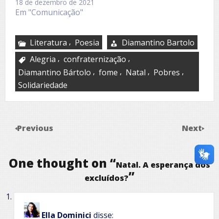
18 de dezembro de 2021
Em "Comunicação"
,
Literatura
Poesia
Diamantino Bartolo
,
,
Alegria
confraternização
,
,
,
,
Diamantino Bártolo
fome
Natal
Pobres
Solidariedade
Previous
Next
One thought on “
Natal. A esperança dos
”
excluídos?
Ella Dominici
disse: