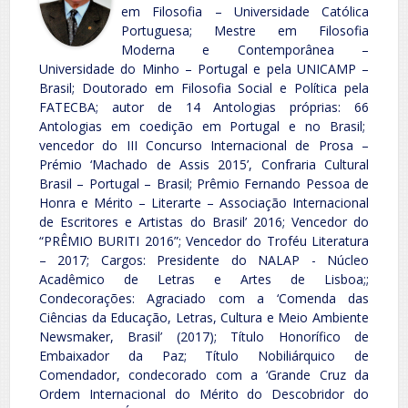
em Filosofia – Universidade Católica
Portuguesa; Mestre em Filosofia
Moderna e Contemporânea –
Universidade do Minho – Portugal e pela UNICAMP –
Brasil; Doutorado em Filosofia Social e Política pela
FATECBA; autor de 14 Antologias próprias: 66
Antologias em coedição em Portugal e no Brasil;
vencedor do III Concurso Internacional de Prosa –
Prémio ‘Machado de Assis 2015’, Confraria Cultural
Brasil – Portugal – Brasil; Prêmio Fernando Pessoa de
Honra e Mérito – Literarte – Associação Internacional
de Escritores e Artistas do Brasil’ 2016; Vencedor do
“PRÊMIO BURITI 2016”; Vencedor do Troféu Literatura
– 2017; Cargos: Presidente do NALAP - Núcleo
Acadêmico de Letras e Artes de Lisboa;;
Condecorações: Agraciado com a ‘Comenda das
Ciências da Educação, Letras, Cultura e Meio Ambiente
Newsmaker, Brasil’ (2017); Título Honorífico de
Embaixador da Paz; Título Nobiliárquico de
Comendador, condecorado com a ‘Grande Cruz da
Ordem Internacional do Mérito do Descobridor do