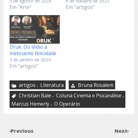
5 de agosto de 2024
6 de outubro de 2023
Em "Arte"
Em "artigos"
Druk: Do tédio à
inebriante felicidade
3 de janeiro de 2024
Em "artigos"
,
artigos
Literatura
Bruna Rosalem
,
,
Christian Bale
Coluna Cinema e Psicanálise
,
Marcus Hemerly
O Operário
Previous
Next