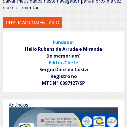
Salvar meus dados neste navegador para a próxima vez
que eu comentar.
Fundador
Helio Rubens de Arruda e Miranda
(
in memoriam
)
Editor-Chefe
Sergio Diniz da Costa
Registro no
o
MTE N
0097127/SP
Anúncios