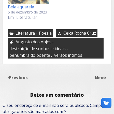
Bela aquarela
5 de dezembro de 2023
Em "Literatura"
,
Literatura
Poesia
Ceica Rocha Cruz
,
Augusto dos Anjos
,
destruição de sonhos e ideais
,
penumbra do poente
versos íntimos
Previous
Next
Deixe um comentário
O seu endereço de e-mail não será publicado.
Campos
obrigatórios são marcados com
*