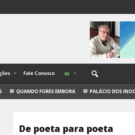
o
os
ções
Fale Conosco
O FORES EMBORA
PALÁCIO DOS INOCENTES
T
De poeta para poeta