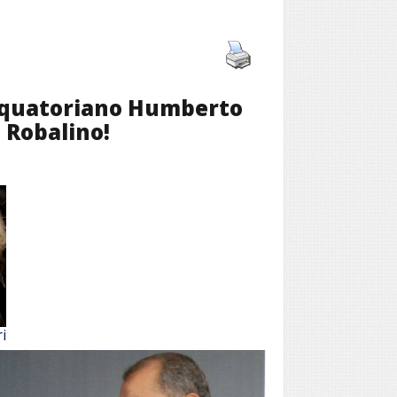
 equatoriano Humberto
 Robalino!
i