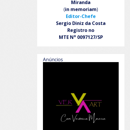
Miranda
(
in memoriam
)
Editor-Chefe
Sergio Diniz da Costa
Registro no
o
MTE N
0097127/SP
Anúncios