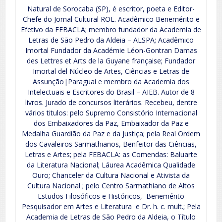
Natural de Sorocaba (SP), é escritor, poeta e Editor-
Chefe do Jornal Cultural ROL. Acadêmico Benemérito e
Efetivo da FEBACLA; membro fundador da Academia de
Letras de São Pedro da Aldeia – ALSPA; Acadêmico
Imortal Fundador da Académie Léon-Gontran Damas
des Lettres et Arts de la Guyane française; Fundador
Imortal del Núcleo de Artes, Ciências e Letras de
Assunção|Paraguai e membro da Academia dos
Intelectuais e Escritores do Brasil – AIEB. Autor de 8
livros. Jurado de concursos literários. Recebeu, dentre
vários titulos: pelo Supremo Consistório Internacional
dos Embaixadores da Paz, Embaixador da Paz e
Medalha Guardião da Paz e da Justiça; pela Real Ordem
dos Cavaleiros Sarmathianos, Benfeitor das Ciências,
Letras e Artes; pela FEBACLA: as Comendas: Baluarte
da Literatura Nacional; Láurea Acadêmica Qualidade
Ouro; Chanceler da Cultura Nacional e Ativista da
Cultura Nacional ; pelo Centro Sarmathiano de Altos
Estudos Filosóficos e Históricos, Benemérito
Pesquisador em Artes e Literatura e Dr. h. c. mult.; Pela
Academia de Letras de São Pedro da Aldeia, o Título