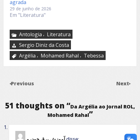
agrada
29 de junho de 2026
Em "Literatura"
,
Antologia
Literatura
Sergio Diniz da Costa
,
,
Argélia
Mohamed Rahal
Tebessa
Previous
Next
51 thoughts on “
Da Argélia ao Jornal ROL,
”
Mohamed Rahal
آموزش برق خودرو
disse: