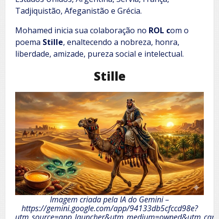
Tadjiquistão, Afeganistão e Grécia.
Mohamed inicia sua colaboração no
ROL c
om o
poema
Stille
, enaltecendo a nobreza, honra,
liberdade, amizade, pureza social e intelectual.
Stille
Imagem criada pela IA do Gemini –
https://gemini.google.com/app/94133db5cfccd98e?
utm_source=app_launcher&utm_medium=owned&utm_camp