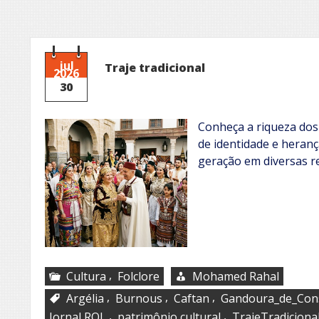
jul
Traje tradicional
2026
30
Conheça a riqueza dos 
de identidade e heran
geração em diversas r
,
Cultura
Folclore
Mohamed Rahal
,
,
,
Argélia
Burnous
Caftan
Gandoura_de_Con
,
,
Jornal ROL
patrimônio cultural
TrajeTradiciona