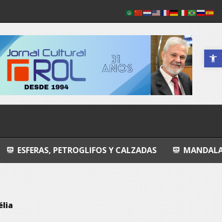
Abrir a 
PETROGLIFOS Y CALZADAS
MANDALA
ENTROP
lia