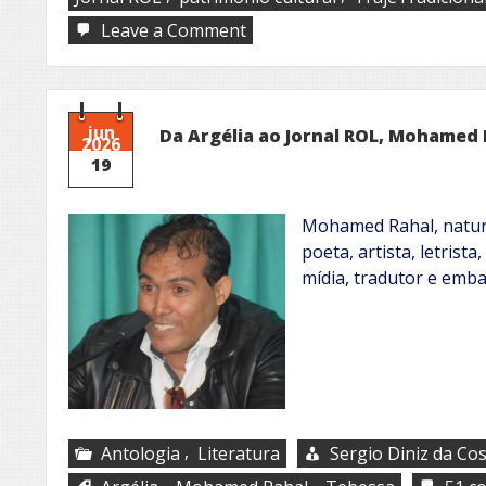
on
Leave a Comment
Traje
tradicional
jun
Da Argélia ao Jornal ROL, Mohamed 
2026
19
Mohamed Rahal, natural
poeta, artista, letrista
mídia, tradutor e emb
,
Antologia
Literatura
Sergio Diniz da Co
,
,