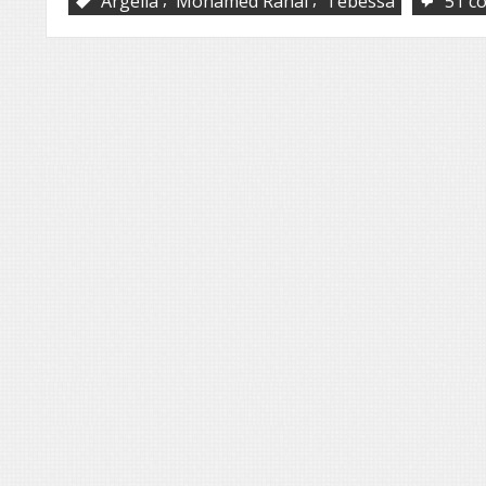
Argélia
Mohamed Rahal
Tebessa
51 c