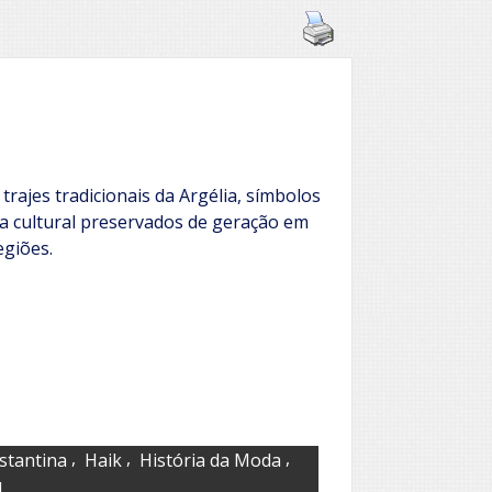
trajes tradicionais da Argélia, símbolos
ça cultural preservados de geração em
egiões.
,
,
,
stantina
Haik
História da Moda
l