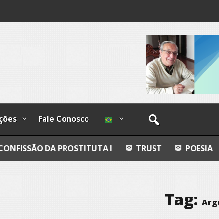
I
lzadas
ções
Fale Conosco
 PROSTITUTA I
TRUST
POESIA
ESFERAS, 
Tag:
Argé