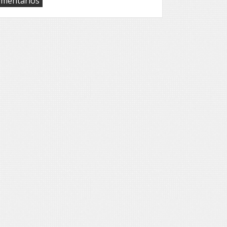
omentários
Da
Argélia
ao
Jornal
ROL,
Mohamed
Rahal