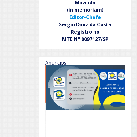
Miranda
(
in memoriam
)
Editor-Chefe
Sergio Diniz da Costa
Registro no
o
MTE N
0097127/SP
Anúncios