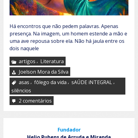
Há encontros que não pedem palavras. Apenas
presença. Na imagem, um homem estende a mão e
uma ave repousa sobre ela. Não há jaula entre os
dois naquele
,
artigos
Literatura
Joelson Mora da Silva
,
,
,
asas
fôlego da vida
sAÚDE iNTEGRAL
silêncios
2 comentários
em
Entre
asas,
silêncios
e
Fundador
o
fôlego
Helio Rubens de Arruda e Miranda