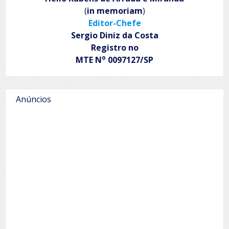
de
(
in memoriam
)
vida
Editor-Chefe
Sergio Diniz da Costa
Registro no
o
MTE N
0097127/SP
Anúncios