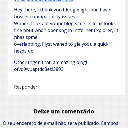
Hey there, I thknk you bloog might bbe havin
brwser copmpatibility issues.
Whhen I llok aat youur blog sitee iin Ie, iit looks
fine bbut whdn openkng in Intfernet Explorer, iit
hhas spme
overlapping. I jyst waned to gie yoou a quick
hezds up!
Other thgen that, ammazing blog!
ofvd9wuaptdd8esl3893
Responder
Deixe um comentário
O seu endereço de e-mail não será publicado.
Campos