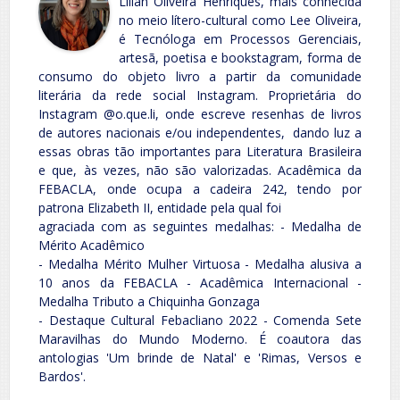
Lílian Oliveira Henriques, mais conhecida
no meio lítero-cultural como Lee Oliveira,
é Tecnóloga em Processos Gerenciais,
artesã, poetisa e bookstagram, forma de
consumo do objeto livro a partir da comunidade
literária da rede social Instagram. Proprietária do
Instagram @o.que.li, onde escreve resenhas de livros
de autores nacionais e/ou independentes, dando luz a
essas obras tão importantes para Literatura Brasileira
e que, às vezes, não são valorizadas. Acadêmica da
FEBACLA, onde ocupa a cadeira 242, tendo por
patrona Elizabeth II, entidade pela qual foi
agraciada com as seguintes medalhas: - Medalha de
Mérito Acadêmico
- Medalha Mérito Mulher Virtuosa - Medalha alusiva a
10 anos da FEBACLA - Acadêmica Internacional -
Medalha Tributo a Chiquinha Gonzaga
- Destaque Cultural Febacliano 2022 - Comenda Sete
Maravilhas do Mundo Moderno. É coautora das
antologias 'Um brinde de Natal' e 'Rimas, Versos e
Bardos'.