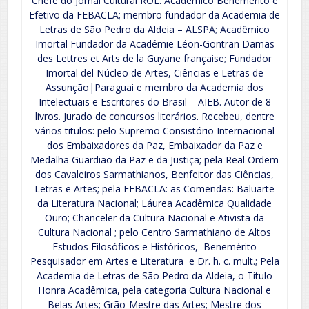
Chefe do Jornal Cultural ROL. Acadêmico Benemérito e
Efetivo da FEBACLA; membro fundador da Academia de
Letras de São Pedro da Aldeia – ALSPA; Acadêmico
Imortal Fundador da Académie Léon-Gontran Damas
des Lettres et Arts de la Guyane française; Fundador
Imortal del Núcleo de Artes, Ciências e Letras de
Assunção|Paraguai e membro da Academia dos
Intelectuais e Escritores do Brasil – AIEB. Autor de 8
livros. Jurado de concursos literários. Recebeu, dentre
vários titulos: pelo Supremo Consistório Internacional
dos Embaixadores da Paz, Embaixador da Paz e
Medalha Guardião da Paz e da Justiça; pela Real Ordem
dos Cavaleiros Sarmathianos, Benfeitor das Ciências,
Letras e Artes; pela FEBACLA: as Comendas: Baluarte
da Literatura Nacional; Láurea Acadêmica Qualidade
Ouro; Chanceler da Cultura Nacional e Ativista da
Cultura Nacional ; pelo Centro Sarmathiano de Altos
Estudos Filosóficos e Históricos, Benemérito
Pesquisador em Artes e Literatura e Dr. h. c. mult.; Pela
Academia de Letras de São Pedro da Aldeia, o Título
Honra Acadêmica, pela categoria Cultura Nacional e
Belas Artes; Grão-Mestre das Artes; Mestre dos