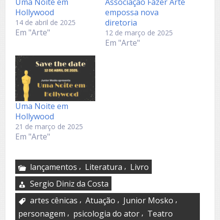
Uma Noite em
Associação Fazer Arte
Hollywood
empossa nova
diretoria
14 de abril de 2025
Em "Arte"
12 de março de 2025
Em "Arte"
Uma Noite em
Hollywood
21 de março de 2025
Em "Arte"
,
,
lançamentos
Literatura
Livro
Sergio Diniz da Costa
,
,
,
artes cênicas
Atuação
Junior Mosko
,
,
personagem
psicologia do ator
Teatro