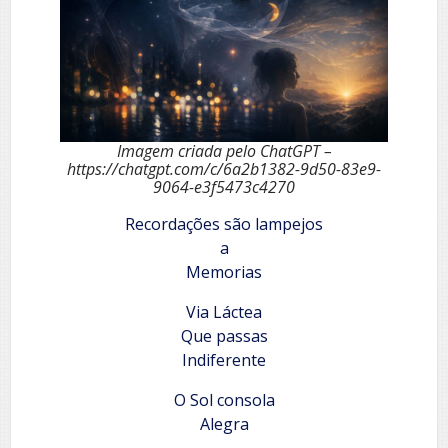
Imagem criada pelo ChatGPT –
https://chatgpt.com/c/6a2b1382-9d50-83e9-
9064-e3f5473c4270
Recordações são lampejos
a
Memorias
Via Láctea
Que passas
Indiferente
O Sol consola
Alegra