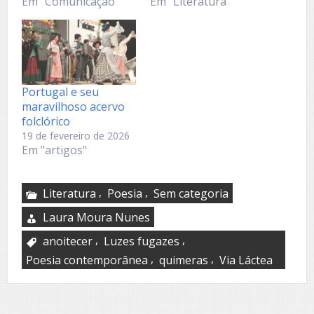
Em "Comunicação"
Em "Literatura"
Portugal e seu
maravilhoso acervo
folclórico
19 de fevereiro de 2026
Em "artigos"
,
,
Literatura
Poesia
Sem categoria
Laura Moura Nunes
,
,
anoitecer
Luzes fugazes
,
,
Poesia contemporânea
quimeras
Via Láctea