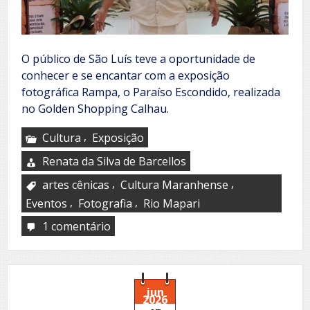
O público de São Luís teve a oportunidade de
conhecer e se encantar com a exposição
fotográfica Rampa, o Paraíso Escondido, realizada
no Golden Shopping Calhau.
,
Cultura
Exposição
Renata da Silva de Barcellos
,
,
artes cênicas
Cultura Maranhense
,
,
Eventos
Fotografia
Rio Mapari
1 comentário
em
Rampa,
o
Paraíso
Escondido
jun
2026