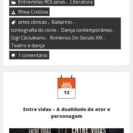
,
Entrevistas ROLianas
Literatura
Rhea Cristina
,
,
artes cênicas
Bailarino
,
,
coreografia do cisne
Dança contemporânea
,
,
Gigi Căciuleanu
Romenos Do Seculo XXI
Teatro e dança
1 comentário
em
Entrevista
com
o
mestre
romeno
jun
2026
Gigi
12
Căciuleanu
Entre vidas – A dualidade do ator e
personagem