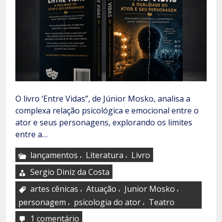
O livro ‘Entre Vidas”, de Júnior Mosko, analisa a
complexa relação psicológica e emocional entre o
ator e seus personagens, explorando os limites
entre a…
,
,
lançamentos
Literatura
Livro
Sergio Diniz da Costa
,
,
,
artes cênicas
Atuação
Junior Mosko
,
,
personagem
psicologia do ator
Teatro
1 comentário
em