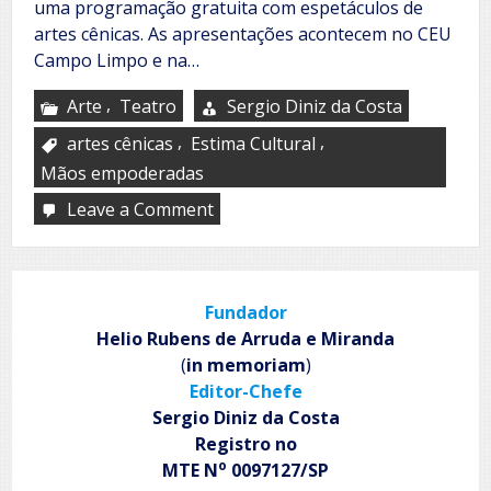
uma programação gratuita com espetáculos de
artes cênicas. As apresentações acontecem no CEU
Campo Limpo e na…
,
Arte
Teatro
Sergio Diniz da Costa
,
,
artes cênicas
Estima Cultural
Mãos empoderadas
Leave a Comment
on
Mãos
Empoderadas
Fundador
Helio Rubens de Arruda e Miranda
(
in memoriam
)
Editor-Chefe
Sergio Diniz da Costa
Registro no
o
MTE N
0097127/SP