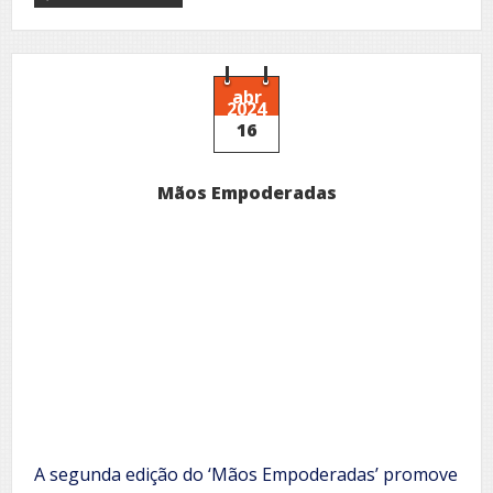
Entre
vidas
–
A
dualidade
abr
2024
do
16
ator
e
personagem
Mãos Empoderadas
A segunda edição do ‘Mãos Empoderadas’ promove