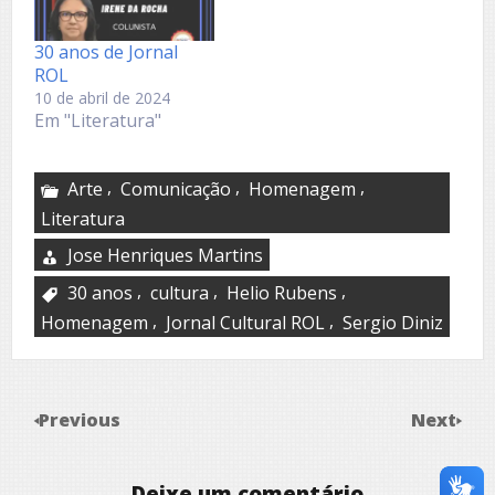
30 anos de Jornal
ROL
10 de abril de 2024
Em "Literatura"
,
,
,
Arte
Comunicação
Homenagem
Literatura
Jose Henriques Martins
,
,
,
30 anos
cultura
Helio Rubens
,
,
Homenagem
Jornal Cultural ROL
Sergio Diniz
Previous
Next
Deixe um comentário