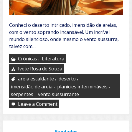
Conheci o deserto intricado, imensidão de areias,
com o vento soprando incansável. Um incrível
mundo silencioso, onde mesmo o vento sussurra,
talvez com…
,
Crônicas
Literatura
Ivete Rosa de Souza
,
,
areia escaldante
deserto
,
,
imensidão de areia
planícies intermináveis
,
serpentes
vento sussurrante
Leave a Comment
on
Meu
deserto
Fundador