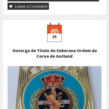
Leave a Comment
on
Real
Ordem
dos
Cavaleiros
e
jun
2023
Damas
21
do
Rei
Ramiro
Outorga de Título da Soberana Ordem da
II
de
Coroa de Gotland
Leão