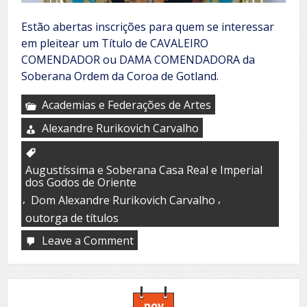
Estão abertas inscrições para quem se interessar
em pleitear um Título de CAVALEIRO
COMENDADOR ou DAMA COMENDADORA da
Soberana Ordem da Coroa de Gotland.
Academias e Federações de Artes
Alexandre Rurikovich Carvalho
Augustíssima e Soberana Casa Real e Imperial
dos Godos de Oriente
,
,
Dom Alexandre Rurikovich Carvalho
outorga de títulos
Leave a Comment
on
Outorga
de
Título
da
Soberana
nov