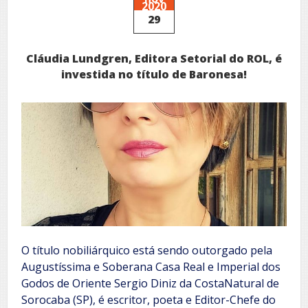
2020
Ordem
29
da
Coroa
de
Cláudia Lundgren, Editora Setorial do ROL, é
Gotland
investida no título de Baronesa!
O título nobiliárquico está sendo outorgado pela
Augustíssima e Soberana Casa Real e Imperial dos
Godos de Oriente Sergio Diniz da CostaNatural de
Sorocaba (SP), é escritor, poeta e Editor-Chefe do