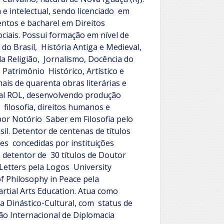
 e intelectual, sendo licenciado em
ventos e bacharel em Direitos
ciais.
Possui formação em nível de
do Brasil, História Antiga e Medieval,
s da Religião, Jornalismo, Docência do
 Patrimônio Histórico, Artístico e
ais de quarenta obras literárias e
ral ROL, desenvolvendo produção
, filosofia, direitos humanos e
 por Notório Saber em Filosofia pelo
sil.
Detentor de centenas de títulos
es concedidas por instituições
 detentor de 30 títulos de Doutor
Letters pela Logos University
f Philosophy in Peace pela
rtial Arts Education.
Atua como
 Dinástico-Cultural, com status de
o Internacional de Diplomacia