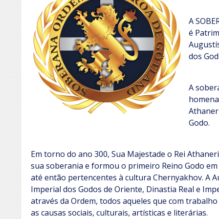
A SOBE
é Patrim
Augustí
dos God
A sober
homenag
Athaneri
Godo.
Em torno do ano 300, Sua Majestade o Rei Athaneri
sua soberania e formou o primeiro Reino Godo em t
até então pertencentes à cultura Chernyakhov. A A
Imperial dos Godos de Oriente, Dinastia Real e Imp
através da Ordem, todos aqueles que com trabalh
as causas sociais, culturais, artísticas e literárias.