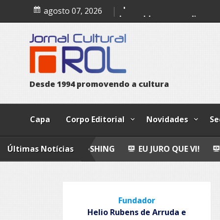
Skip
agosto 07, 2026
to
Epitafio
content
Leopoldo e o mendigo
Dia Internacional dos Pov
Indígenas
D
e
s
d
e
1
9
9
4
p
r
o
m
o
v
e
n
d
o
a
c
u
l
t
u
r
a
Capa
Corpo Editorial
Novidades
Se
Últimas Notícias
FLY FISHING
EU JURO QUE VI!
EPITAFIO
Fundador
Helio Rubens de Arruda e