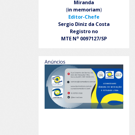
Miranda
(
in memoriam
)
Editor-Chefe
Sergio Diniz da Costa
Registro no
o
MTE N
0097127/SP
Anúncios