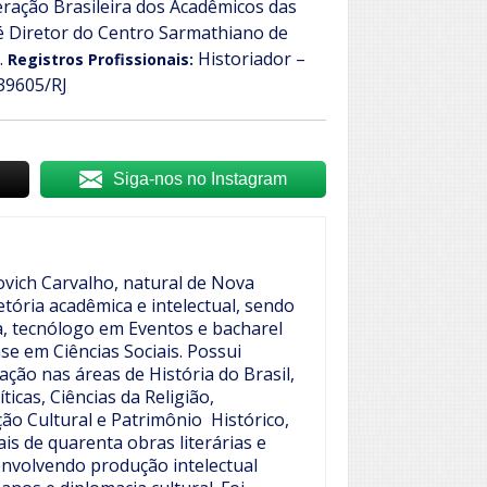
deração Brasileira dos Acadêmicos das
 é Diretor do Centro Sarmathiano de
.
Historiador –
Registros Profissionais:
39605/RJ
Siga-nos no Instagram
ovich Carvalho, natural de Nova
jetória acadêmica e intelectual, sendo
ia, tecnólogo em Eventos e bacharel
e em Ciências Sociais.
Possui
ção nas áreas de História do Brasil,
íticas, Ciências da Religião,
ão Cultural e Patrimônio Histórico,
is de quarenta obras literárias e
envolvendo produção intelectual