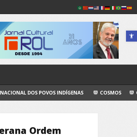
Abrir a 
S POVOS INDÍGENAS
COSMOS
GRANDEZA LU
berana Ordem