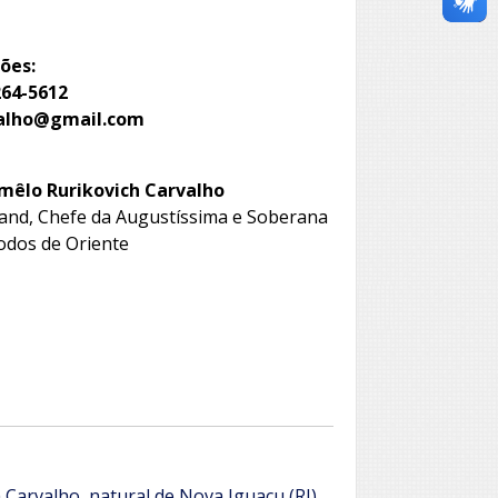
ões:
264-5612
valho@gmail.com
mêlo Rurikovich Carvalho
and, Chefe da Augustíssima e Soberana
Godos de Oriente
 Carvalho, natural de Nova Iguaçu (RJ).