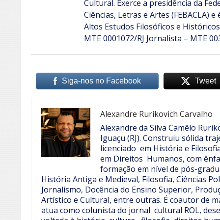
Cultural. Exerce a presidência da Fe
Ciências, Letras e Artes (FEBACLA) e
Altos Estudos Filosóficos e Históricos
MTE 0001072/RJ
Jornalista – MTE 00
Siga-nos no Facebook
Tweet
Alexandre Rurikovich Carvalho
Alexandre da Silva Camêlo Rurik
Iguaçu (RJ). Construiu sólida tra
licenciado em História e Filosof
em Direitos Humanos, com ênfas
formação em nível de pós-gradua
História Antiga e Medieval, Filosofia, Ciências Pol
Jornalismo, Docência do Ensino Superior, Produç
Artístico e Cultural, entre outras.
É coautor de ma
atua como colunista do jornal cultural ROL, des