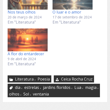
Nos teus olhos
O luar e o amor
20 de março de 2024
17 de setembro de 2024
Em "Literatura"
Em "Literatura"
A flor do entardecer
9 de abril de 2024
Em "Literatura"
,
Literatura
Poesia
Ceica Rocha Cruz
,
,
,
,
,
dia
estrelas
jardins floridos
Lua
magia
,
,
olhos
Sol
ventania