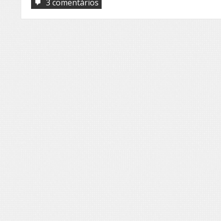
em
3 comentários
Eu
sou