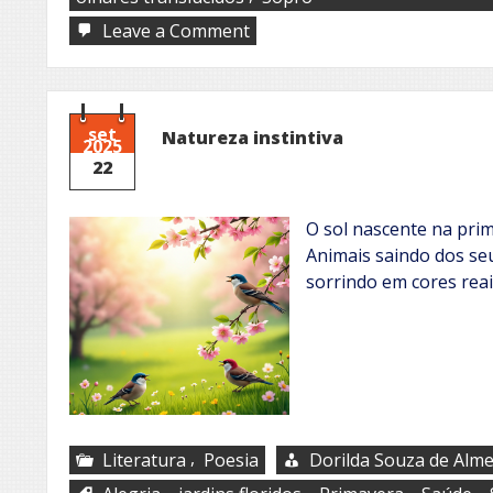
on
Leave a Comment
Um
sopro,
uma
flor
set
Natureza instintiva
2025
22
O sol nascente na pri
Animais saindo dos seu
sorrindo em cores reai
,
Literatura
Poesia
Dorilda Souza de Alme
,
,
,
,