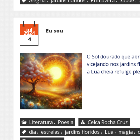
Alegria
jardins floridos
Primavera
Saúde
jul
Eu sou
2024
4
O Sol dourado que abre
vicejando nos jardins 
a Lua cheia refulge pl
,
Literatura
Poesia
Ceica Rocha Cruz
,
,
,
,
,
dia
estrelas
jardins floridos
Lua
magia