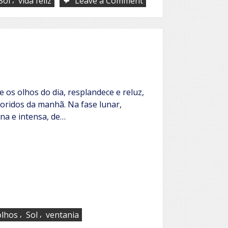
Sol
vida feliz
Leave a Comment
Natureza
instintiva
 os olhos do dia, resplandece e reluz,
floridos da manhã. Na fase lunar,
ena e intensa, de…
,
,
olhos
Sol
ventania