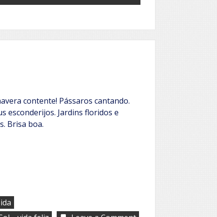
mavera contente! Pássaros cantando.
s esconderijos. Jardins floridos e
s. Brisa boa.
ida
,
on