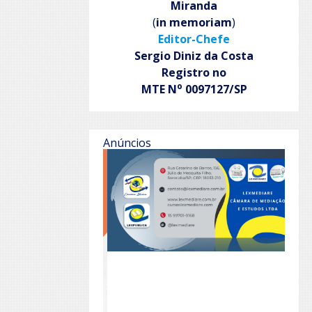
Miranda
(
in memoriam
)
Editor-Chefe
Sergio Diniz da Costa
Registro no
o
MTE N
0097127/SP
Anúncios