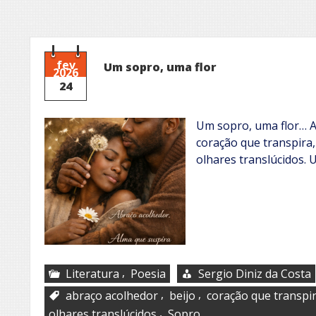
fev
Um sopro, uma flor
2026
24
Um sopro, uma flor… A
coração que transpira,
olhares translúcidos. 
,
Literatura
Poesia
Sergio Diniz da Costa
,
,
abraço acolhedor
beijo
coração que transpi
,
olhares translúcidos
Sopro