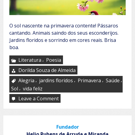
O sol nascente na primavera contente! Pássaros
cantando. Animais saindo dos seus esconderijos.
Jardins floridos e sorrindo em cores reais. Brisa
boa.
,
Literatura
Poesia
Dorilda Souza de Almeida
,
,
,
,
Alegria
jardins floridos
Primavera
Saúde
,
Sol
vida feliz
Leave a Comment
on
Natureza
instintiva
Fundador
Helio Rubens de Arruda e Miranda