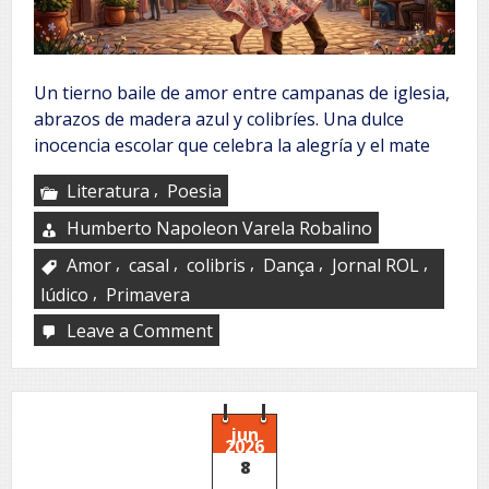
Un tierno baile de amor entre campanas de iglesia,
abrazos de madera azul y colibríes. Una dulce
inocencia escolar que celebra la alegría y el mate
,
Literatura
Poesia
Humberto Napoleon Varela Robalino
,
,
,
,
,
Amor
casal
colibris
Dança
Jornal ROL
,
lúdico
Primavera
Leave a Comment
on
Bailando
jun
2026
8