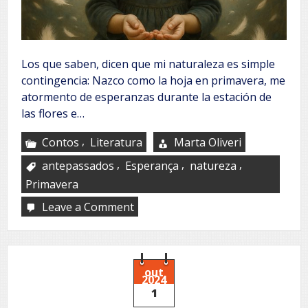
Los que saben, dicen que mi naturaleza es simple
contingencia: Nazco como la hoja en primavera, me
atormento de esperanzas durante la estación de
las flores e…
,
Contos
Literatura
Marta Oliveri
,
,
,
antepassados
Esperança
natureza
Primavera
Leave a Comment
on
La
niña
que
coleccionó
plumas
out
2024
1