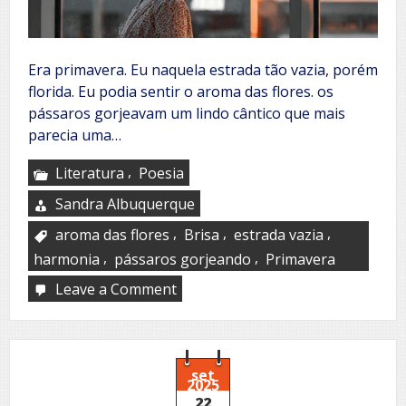
Era primavera. Eu naquela estrada tão vazia, porém
florida. Eu podia sentir o aroma das flores. os
pássaros gorjeavam um lindo cântico que mais
parecia uma…
,
Literatura
Poesia
Sandra Albuquerque
,
,
,
aroma das flores
Brisa
estrada vazia
,
,
harmonia
pássaros gorjeando
Primavera
Leave a Comment
on
Como
é
bom
ter
você
set
2025
aqui!
22