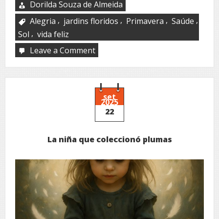
Dorilda Souza de Almeida
,
,
,
,
Alegria
jardins floridos
Primavera
Saúde
,
Sol
vida feliz
Leave a Comment
on
Natureza
instintiva
set
2025
22
La niña que coleccionó plumas