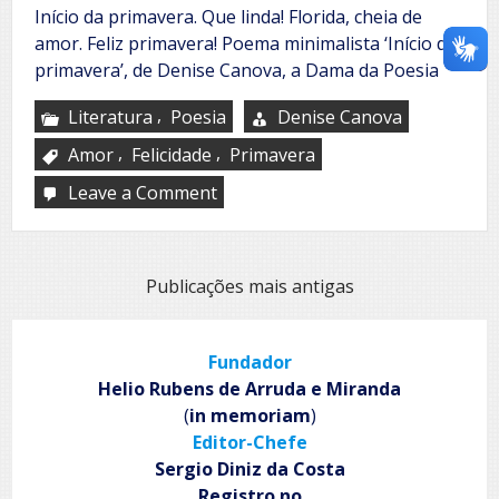
Início da primavera. Que linda! Florida, cheia de
amor. Feliz primavera! Poema minimalista ‘Início da
primavera’, de Denise Canova, a Dama da Poesia
,
Literatura
Poesia
Denise Canova
,
,
Amor
Felicidade
Primavera
Leave a Comment
on
Início
da
primavera
Navegação
Publicações mais antigas
por
posts
Fundador
Helio Rubens de Arruda e Miranda
(
in memoriam
)
Editor-Chefe
Sergio Diniz da Costa
Registro no