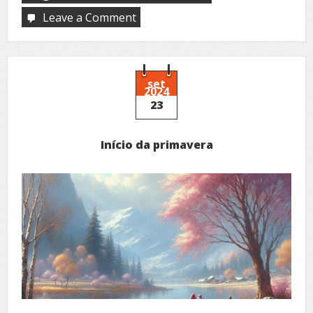
Leave a Comment
on
Outubro
chegou
set
2024
23
Início da primavera