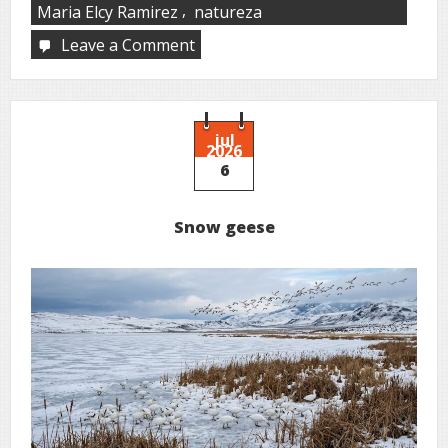
,
Maria Elcy Ramirez
natureza
Leave a Comment
on
María
Elcy
Ramírez
jul
2026
6
Snow geese