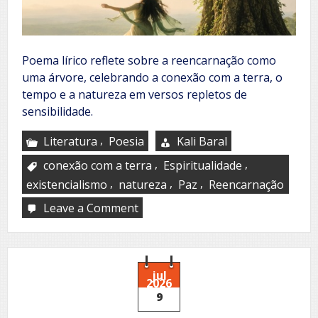
Poema lírico reflete sobre a reencarnação como
uma árvore, celebrando a conexão com a terra, o
tempo e a natureza em versos repletos de
sensibilidade.
,
Literatura
Poesia
Kali Baral
,
,
conexão com a terra
Espiritualidade
,
,
,
existencialismo
natureza
Paz
Reencarnação
Leave a Comment
on
Evergreen
jul
2026
9