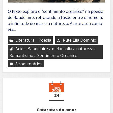
O texto explora o “sentimento oceânico” na poesia
de Baudelaire, retratando a fusão entre o homem,
a infinitude do mar e a natureza. A arte atua como
via…
,
Literatura
Poesia
Rute Ella Dominici
,
,
,
,
Arte
Baudelaire
melancolia
natureza
,
Romantismo
Sentimento Oceânico
8 comentários
em
Sentimentos
oceânicos
tais
Baudelaire
jun
2026
24
Cataratas do amor