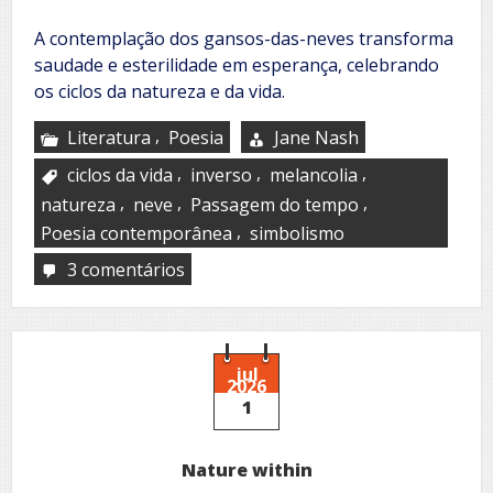
A contemplação dos gansos-das-neves transforma
saudade e esterilidade em esperança, celebrando
os ciclos da natureza e da vida.
,
Literatura
Poesia
Jane Nash
,
,
,
ciclos da vida
inverso
melancolia
,
,
,
natureza
neve
Passagem do tempo
,
Poesia contemporânea
simbolismo
3 comentários
em
Snow
geese
jul
2026
1
Nature within