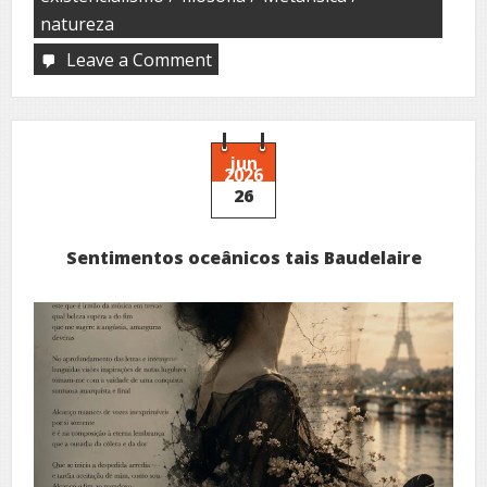
natureza
Leave a Comment
on
Nature
within
jun
2026
26
Sentimentos oceânicos tais Baudelaire