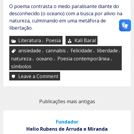
O poema contrasta o medo paralisante diante do
desconhecido (o oceano) com a busca por alívio na
natureza, culminando em uma metáfora de
libertação.
,
Literatura
Poesia
Kali Baral
,
,
,
,
ansiedade
cannabis
Felicidade
liberdade
,
,
,
natureza
oceano
Poesia contemporânea
símbolos
Leave a Comment
on
Swimming
Navegação
Publicações mais antigas
por
posts
Fundador
Helio Rubens de Arruda e Miranda