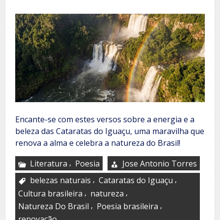
Encante-se com estes versos sobre a energia e a
beleza das Cataratas do Iguaçu, uma maravilha que
renova a alma e celebra a natureza do Brasil!
,
Literatura
Poesia
Jose Antonio Torres
,
,
belezas naturais
Cataratas do Iguaçu
,
,
Cultura brasileira
natureza
,
,
Natureza Do Brasil
Poesia brasileira
renovação