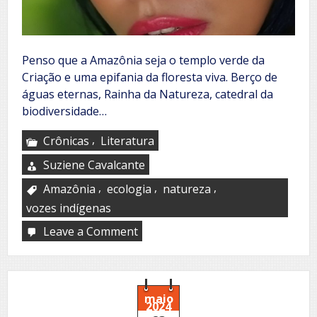
Penso que a Amazônia seja o templo verde da
Criação e uma epifania da floresta viva. Berço de
águas eternas, Rainha da Natureza, catedral da
biodiversidade…
,
Crônicas
Literatura
Suziene Cavalcante
,
,
,
Amazônia
ecologia
natureza
vozes indígenas
Leave a Comment
on
O
olhar
da
Amazônia
maio
2024