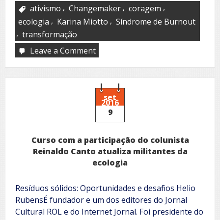
,
,
,
ativismo
Changemaker
coragem
,
,
ecologia
Karina Miotto
Síndrome de Burnout
,
transformação
Leave a Comment
on
Changemakers
set
2016
9
Curso com a participação do colunista
Reinaldo Canto atualiza militantes da
ecologia
Resíduos sólidos: Oportunidades e desafios Helio
RubensÉ fundador e um dos editores do Jornal
Cultural ROL e do Internet Jornal. Foi presidente do