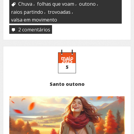
,
,
,
Chuva
folhas que voam
outono
,
,
raios partindo
trovoadas
valsa em movimento
2 comentários
em
Canção
de
Outono
maio
2025
5
Santo outono