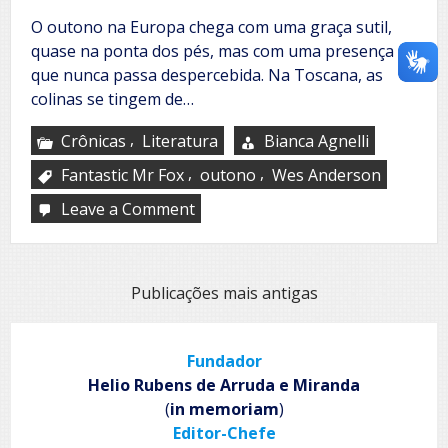
O outono na Europa chega com uma graça sutil,
quase na ponta dos pés, mas com uma presença
que nunca passa despercebida. Na Toscana, as
colinas se tingem de…
,
Crônicas
Literatura
Bianca Agnelli
,
,
Fantastic Mr Fox
outono
Wes Anderson
Leave a Comment
on
Fantastic
Mr.
Fox
Navegação
Publicações mais antigas
por
posts
Fundador
Helio Rubens de Arruda e Miranda
(
in memoriam
)
Editor-Chefe