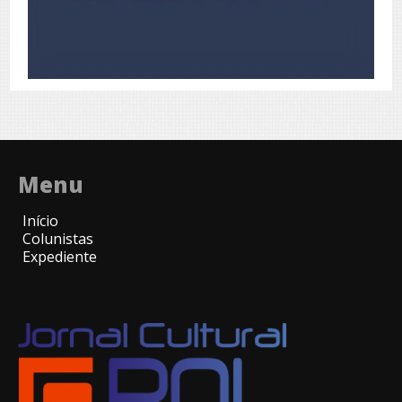
Menu
Início
Colunistas
Expediente