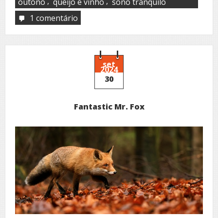
,
,
outono
queijo e vinho
sono tranquilo
1 comentário
em
Outono
set
2024
30
Fantastic Mr. Fox