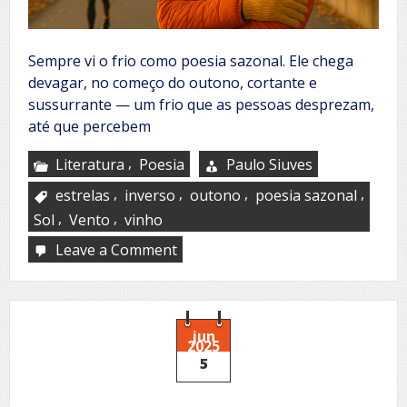
Sempre vi o frio como poesia sazonal. Ele chega
devagar, no começo do outono, cortante e
sussurrante — um frio que as pessoas desprezam,
até que percebem
,
Literatura
Poesia
Paulo Siuves
,
,
,
,
estrelas
inverso
outono
poesia sazonal
,
,
Sol
Vento
vinho
Leave a Comment
on
Coisa
que
só
eu
ouço
jun
2025
5