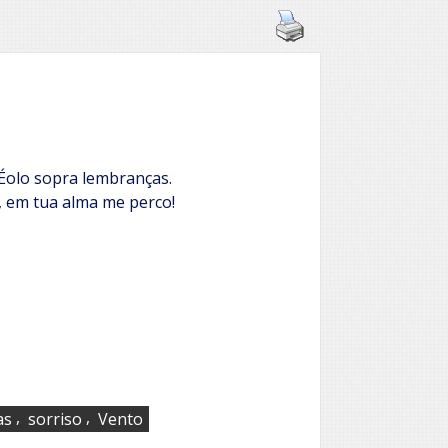
 Éolo sopra lembranças.
, em tua alma me perco!
,
,
as
sorriso
Vento