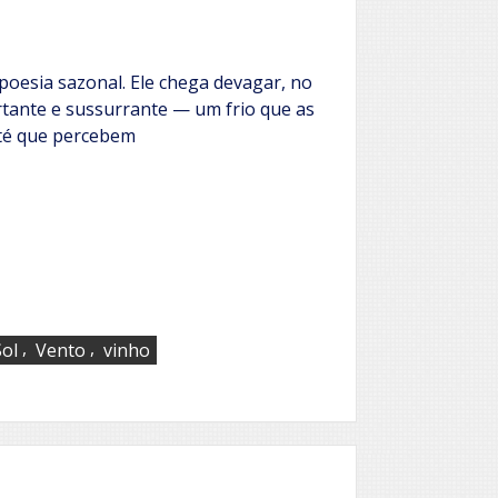
poesia sazonal. Ele chega devagar, no
tante e sussurrante — um frio que as
té que percebem
,
,
Sol
Vento
vinho