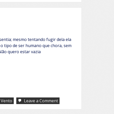
e
o
mar
adentro
sentia; mesmo tentando fugir dela ela
r o tipo de ser humano que chora, sem
ão quero estar vazia
on
Vento
Leave a Comment
Vazia