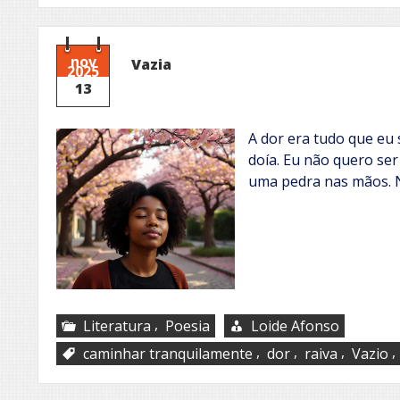
nov
Vazia
2025
13
A dor era tudo que eu 
doía. Eu não quero se
uma pedra nas mãos. N
,
Literatura
Poesia
Loide Afonso
,
,
,
,
caminhar tranquilamente
dor
raiva
Vazio