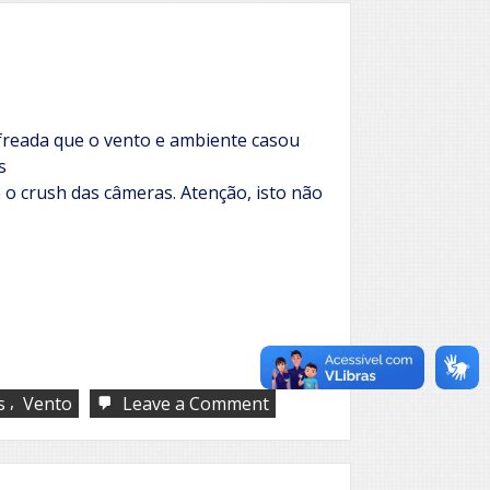
reada que o vento e ambiente casou
s
e o crush das câmeras. Atenção, isto não
,
on
s
Vento
Leave a Comment
Minutos
de
fuga