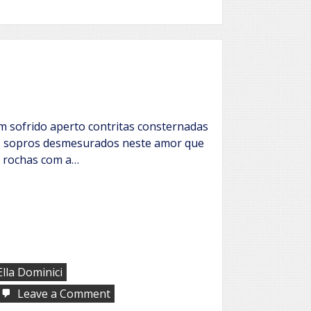
 sofrido aperto contritas consternadas
es sopros desmesurados neste amor que
, rochas com a…
Ella Dominici
on
Leave a Comment
Conchas