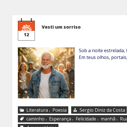
abr
Vesti um sorriso
2026
12
Sob a noite estrelada,
Em teus olhos, portais
,
Literatura
Poesia
Sergio Diniz da Costa
,
,
,
,
caminho
Esperança
Felicidade
manhã
Ru