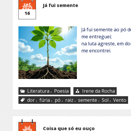
set
Já fui semente
2025
16
Já fui semente ao pó 
me entreguei;
na luta agreste, em do
me encontrei.
,
Literatura
Poesia
Irene da Rocha
,
,
,
,
,
,
dor
fúria
pó
raiz
semente
Sol
Vento
jul
Coisa que só eu ouço
2025