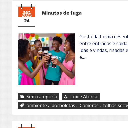
set
Minutos de fuga
2025
24
Gosto da forma desenf
entre entradas e saída
Idas e vindas, risadas 
é…
Sem categoria
Loide Afonso
,
,
,
ambiente
borboletas
Câmeras
folhas seca