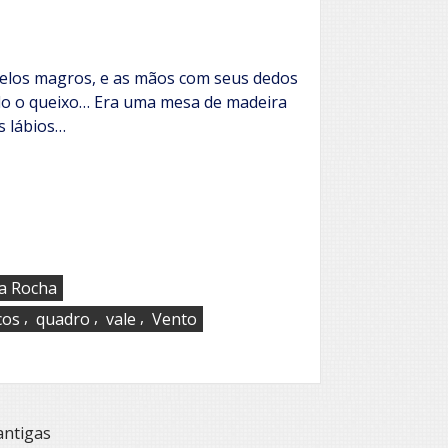
elos magros, e as mãos com seus dedos
do o queixo… Era uma mesa de madeira
Os lábios…
ra Rocha
,
,
,
cos
quadro
vale
Vento
antigas