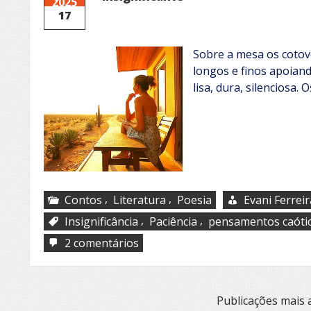
2025
17
Sobre a mesa os cotov
longos e finos apoian
lisa, dura, silenciosa. 
,
,
Contos
Literatura
Poesia
Evani Ferrei
,
,
Insignificância
Paciência
pensamentos caóti
em
2 comentários
Insignificante
Navegação
Publicações mais 