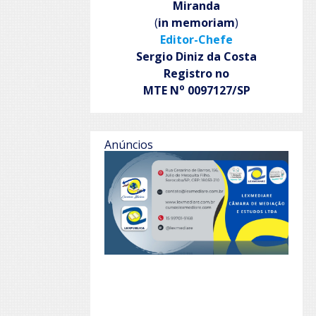
Miranda
(
in memoriam
)
Editor-Chefe
Sergio Diniz da Costa
Registro no
o
MTE N
0097127/SP
Anúncios