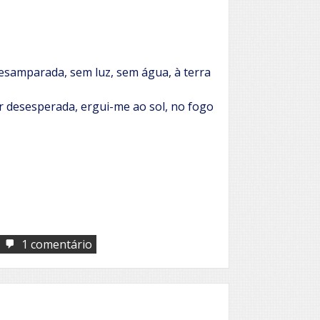
desamparada, sem luz, sem água, à terra
r desesperada, ergui-me ao sol, no fogo
em
1 comentário
Já
fui
semente