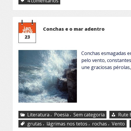
em
4 comentários
Vesti
um
sorriso
jan
Conchas e o mar adentro
2026
23
Conchas esmagadas em
pelo vento, constant
une graciosas pérolas
,
,
Literatura
Poesia
Sem categoria
Rute 
,
,
,
grutas
lágrimas nos tetos
rochas
Vento