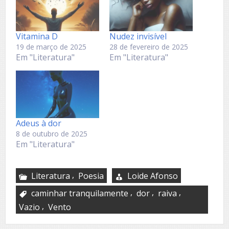
Vitamina D
Nudez invisível
19 de março de 2025
28 de fevereiro de 2025
Em "Literatura"
Em "Literatura"
Adeus à dor
8 de outubro de 2025
Em "Literatura"
,
Literatura
Poesia
Loide Afonso
,
,
,
caminhar tranquilamente
dor
raiva
,
Vazio
Vento