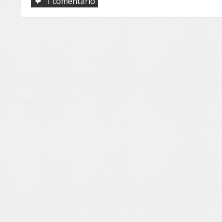
em
1 comentário
Outono