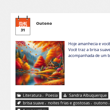
mar
Outono
2025
31
Hoje amanhecia e você
Você traz a brisa sua
acompanhada de um bo
,
Literatura
Poesia
Sandra Albuquerque
,
,
brisa suave
noites frias e gostosas
outono