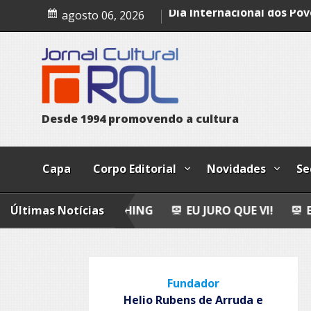
Skip
Leopoldo e o mendigo
agosto 06, 2026
to
Dia Internacional dos Pov
content
Indígenas
Bailando
D
e
s
d
e
1
9
9
4
p
r
o
m
o
v
e
n
d
o
a
c
u
l
t
u
r
a
Capa
Corpo Editorial
Novidades
Se
FLY FISHING
Últimas Notícias
EU JURO QUE VI!
EPITAFIO
L
Fundador
Helio Rubens de Arruda e