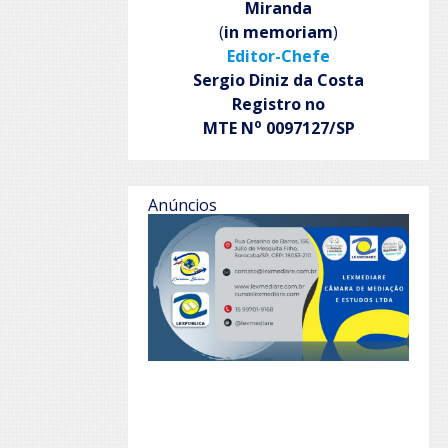
Miranda
(
in memoriam
)
Editor-Chefe
Sergio Diniz da Costa
Registro no
o
MTE N
0097127/SP
Anúncios