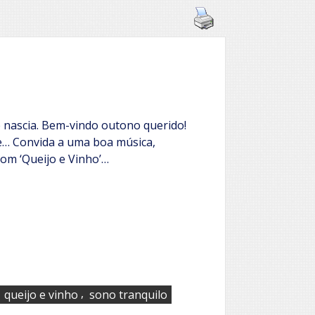
 nascia. Bem-vindo outono querido!
ve… Convida a uma boa música,
m ‘Queijo e Vinho’…
,
,
queijo e vinho
sono tranquilo